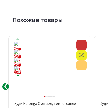
Похожие товары
Скидка
Скидка
Честный знак
Честный знак
Акция
Акция
Худи Kulonga Oversize, темно-синее
Худи
Быстрый просмотр
мел