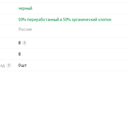
черный
50% переработанный и 50% органический хлопок
Россия
8
8
лад
0 шт