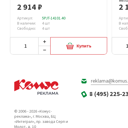
2 914 ₽
2 
Артикул:
5PJT-14101.40
Арти
В наличии:
4 шт
В на
Свободно:
4 шт
Своб
Купить
reklama@komus.
8 (495) 225-2
© 2006 - 2026 «Комус-
реклама», г. Москва, БЦ
«Интеграл», пр. завода Серп и
Молот, д. 10