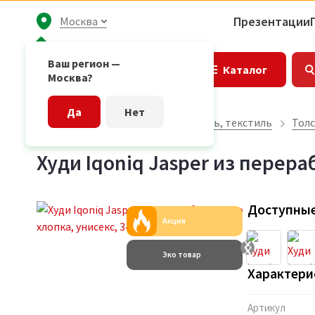
Презентации
Москва
Ваш регион —
Каталог
Москва?
Да
Нет
Главная страница
Одежда, обувь, текстиль
Толс
Худи Iqoniq Jasper из перера
Доступные
Акция
Эко товар
Характери
Артикул