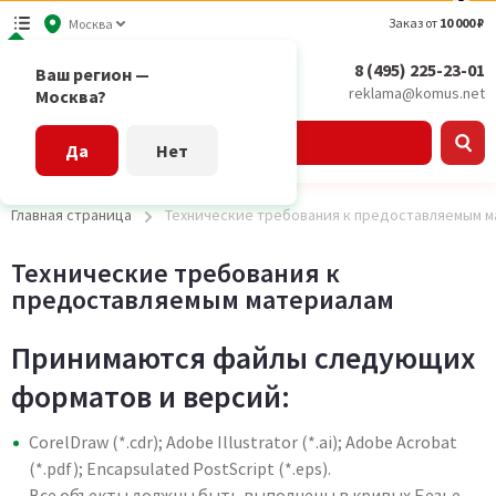
Заказ от
10 000 ₽
Москва
8 (495) 225-23-01
Ваш регион —
reklama@komus.net
Москва?
Каталог
Да
Нет
Главная страница
Технические требования к предоставляемым 
Технические требования к
предоставляемым материалам
Принимаются файлы следующих
форматов и версий:
CorelDraw (*.cdr); Adobe Illustrator (*.ai); Adobe Acrobat
(*.pdf); Encapsulated PostScript (*.eps).
Все объекты должны быть выполнены в кривых Безье