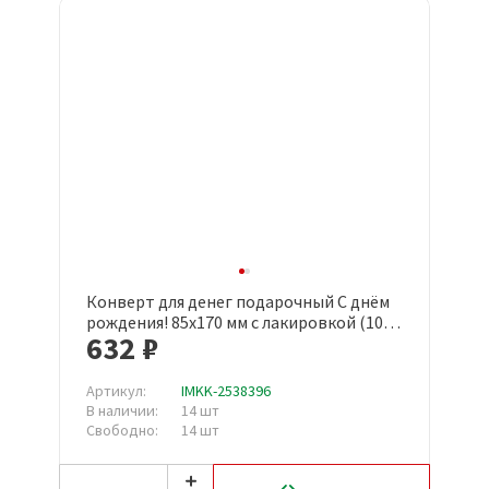
Конверт для денег подарочный С днём
рождения! 85х170 мм с лакировкой (10
632 ₽
штук в упаковке, 1552-04)
Артикул:
IMKK-2538396
В наличии:
14 шт
Свободно:
14 шт