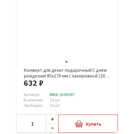
Конверт для денег подарочный С днём
рождения! 85х170 мм с лакировкой (10
632 ₽
штук в упаковке, 1548-06)
Артикул:
IMKK-2538397
В наличии:
16 шт
Свободно:
16 шт
Купить