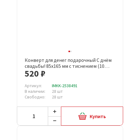
Конверт для денег подарочный С днём
свадьбы! 85x165 мм с тиснением (10
520 ₽
штук в упаковке, КД-7)
Артикул:
IMKK-2538491
В наличии:
28 шт
Свободно:
28 шт
Купить