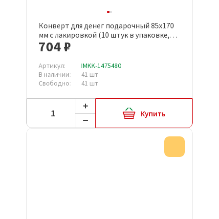
Конверт для денег подарочный 85x170
мм с лакировкой (10 штук в упаковке,
704 ₽
1522-05)
Артикул:
IMKK-1475480
В наличии:
41 шт
Свободно:
41 шт
Купить
Акция