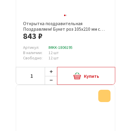
Открытка поздравительная
Поздравляем! Букет роз 105x210 мм с
843 ₽
конвертом (10 штук в упаковке, 1532-
11)
Артикул:
IMKK-1806195
В наличии:
12 шт
Свободно:
12 шт
Купить
Акция