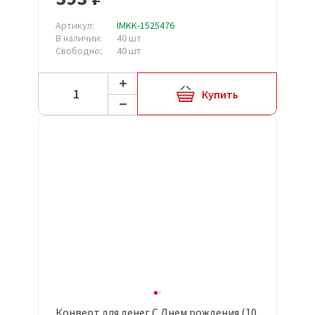
КД-237)
Артикул:
IMKK-1525476
В наличии:
40 шт
Свободно:
40 шт
Купить
Конверт для денег С Днем рождения (10