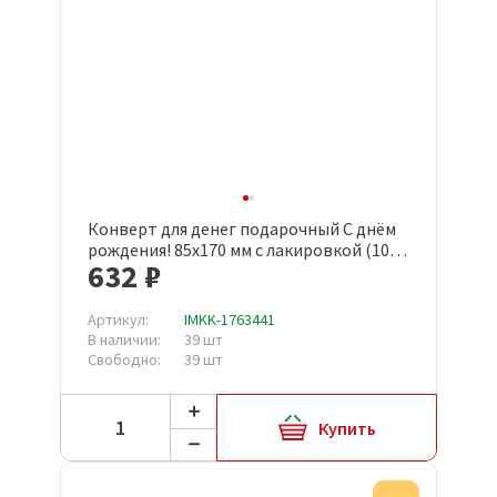
Конверт для денег подарочный С днём
рождения! 85x170 мм с лакировкой (10
632 ₽
штук в упаковке, 1533-09)
Артикул:
IMKK-1763441
В наличии:
39 шт
Свободно:
39 шт
Купить