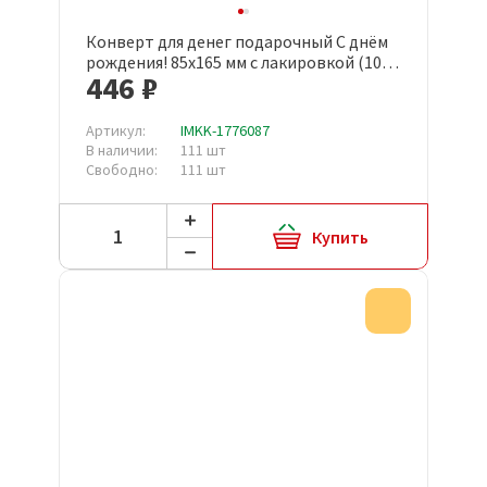
Конверт для денег подарочный С днём
рождения! 85x165 мм с лакировкой (10
446 ₽
штук в упаковке, КД-274)
Артикул:
IMKK-1776087
В наличии:
111 шт
Свободно:
111 шт
Купить
Акция