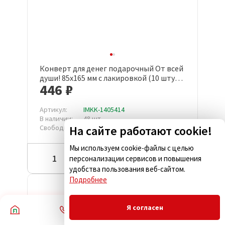
Конверт для денег подарочный От всей
души! 85x165 мм с лакировкой (10 штук в
446 ₽
упаковке, КД-210)
Артикул:
IMKK-1405414
В наличии:
48 шт
Свободно:
На сайте работают cookie!
48 шт
Мы используем cookie-файлы с целью
Купить
персонализации сервисов и повышения
удобства пользования веб-сайтом.
Подробнее
Акция
Я согласен