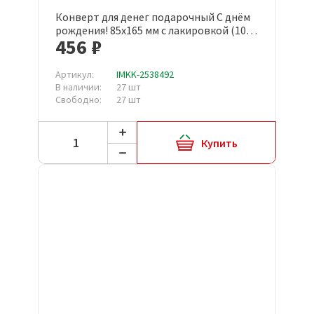
Конверт для денег подарочный С днём
рождения! 85x165 мм с лакировкой (10
456 ₽
штук в упаковке, КД-246)
Артикул:
IMKK-2538492
В наличии:
27 шт
Свободно:
27 шт
Купить