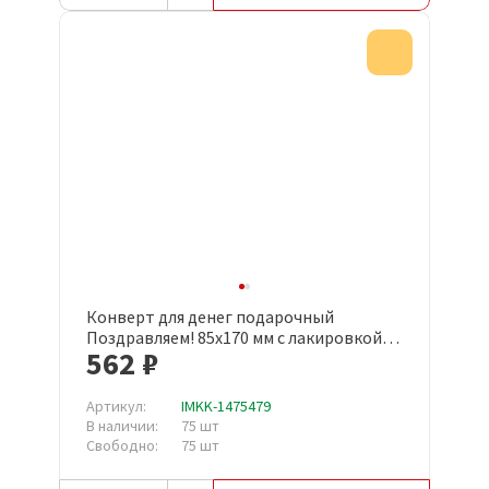
Акция
Конверт для денег подарочный
Поздравляем! 85x170 мм с лакировкой
562 ₽
(10 штук в упаковке, 1522-07)
Артикул:
IMKK-1475479
В наличии:
75 шт
Свободно:
75 шт