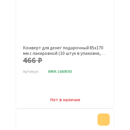
Конверт для денег подарочный 85x170
мм с лакировкой (10 штук в упаковке,
466 ₽
1527-01)
Артикул:
IMKK-1669593
Нет в наличии
Акция