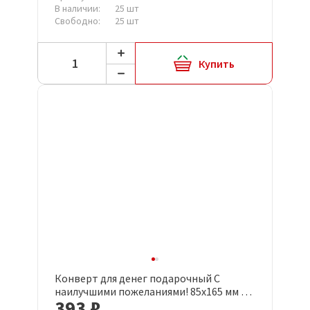
В наличии:
25 шт
Свободно:
25 шт
Купить
Конверт для денег подарочный С
наилучшими пожеланиями! 85x165 мм с
393 ₽
лакировкой (10 штук в упаковке,