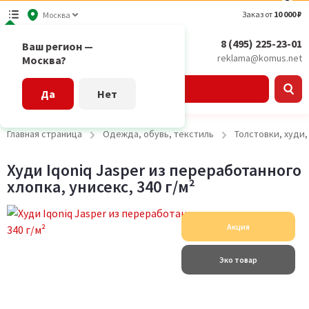
Заказ от
10 000 ₽
Москва
8 (495) 225-23-01
Ваш регион —
reklama@komus.net
Москва?
Каталог
Да
Нет
Главная страница
Одежда, обувь, текстиль
Толстовки, худи
Худи Iqoniq Jasper из переработанного
хлопка, унисекс, 340 г/м²
Акция
Эко товар