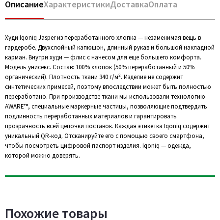
Описание
Характеристики
Доставка
Оплата
Худи Iqoniq Jasper из переработанного хлопка — незаменимая вещь в
гардеробе. Двухслойный капюшон, длинный рукав и большой накладной
карман. Внутри худи — флис с начесом для еще большего комфорта.
Модель унисекс. Состав: 100% хлопок (50% переработанный и 50%
органический). Плотность ткани 340 г/м². Изделие не содержит
синтетических примесей, поэтому впоследствии может быть полностью
переработано. При производстве ткани мы использовали технологию
AWARE™, специальные маркерные частицы, позволяющие подтвердить
подлинность переработанных материалов и гарантировать
прозрачность всей цепочки поставок. Каждая этикетка Iqoniq содержит
уникальный QR-код. Отсканируйте его с помощью своего смартфона,
чтобы посмотреть цифровой паспорт изделия. Iqoniq — одежда,
которой можно доверять.
Похожие товары