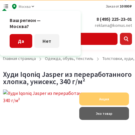
Заказ от
10 000 ₽
Москва
8 (495) 225-23-01
Ваш регион —
reklama@komus.net
Москва?
Каталог
Да
Нет
Главная страница
Одежда, обувь, текстиль
Толстовки, худи
Худи Iqoniq Jasper из переработанного
хлопка, унисекс, 340 г/м²
Акция
Эко товар