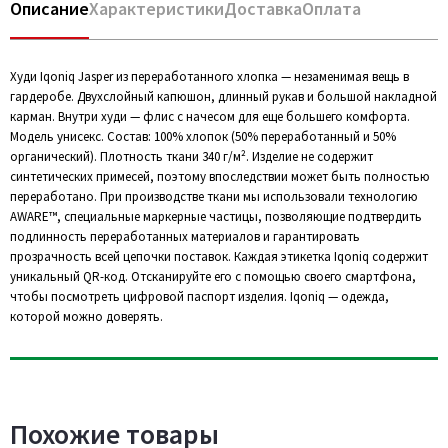
Описание
Характеристики
Доставка
Оплата
Худи Iqoniq Jasper из переработанного хлопка — незаменимая вещь в
гардеробе. Двухслойный капюшон, длинный рукав и большой накладной
карман. Внутри худи — флис с начесом для еще большего комфорта.
Модель унисекс. Состав: 100% хлопок (50% переработанный и 50%
органический). Плотность ткани 340 г/м². Изделие не содержит
синтетических примесей, поэтому впоследствии может быть полностью
переработано. При производстве ткани мы использовали технологию
AWARE™, специальные маркерные частицы, позволяющие подтвердить
подлинность переработанных материалов и гарантировать
прозрачность всей цепочки поставок. Каждая этикетка Iqoniq содержит
уникальный QR-код. Отсканируйте его с помощью своего смартфона,
чтобы посмотреть цифровой паспорт изделия. Iqoniq — одежда,
которой можно доверять.
Похожие товары