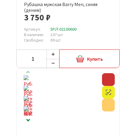
Рубашка мужская Barry Men, синяя
(деним)
3 750 ₽
Артикул:
5PJT-02100600
В наличии:
107 шт
Свободно:
69 шт
Купить
Скидка
Честный з
Акция