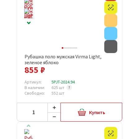
Честный з
Акция
Внимание
Товар с д
Рубашка поло мужская Virma Light,
зеленое яблоко
855 ₽
Артикул:
5PJT-2024.94
В наличии:
625 шт
Свободно:
552 шт
Купить
Честный з