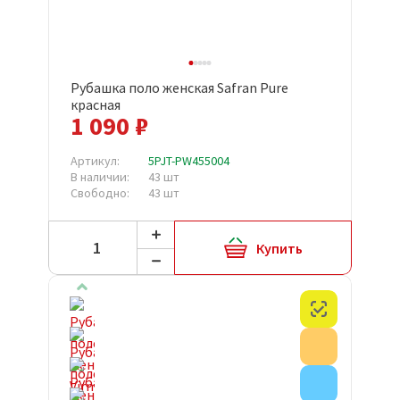
Рубашка поло женская Safran Pure
красная
1 090 ₽
Артикул:
5PJT-PW455004
В наличии:
43 шт
Свободно:
43 шт
Купить
Честный з
Акция
Внимание