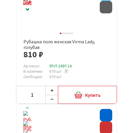
Товар с д
Рубашка поло женская Virma Lady,
голубая
810 ₽
Артикул:
5PJT-2497.14
В наличии:
670 шт
Свободно:
670 шт
Купить
Хит прода
Скидка