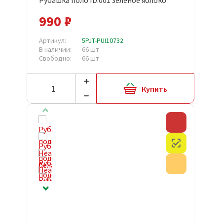
Рубашка поло ID.001 зеленое яблоко
990 ₽
Артикул:
5PJT-PUI10732
В наличии:
66 шт
Свободно:
66 шт
Купить
Скидка
Честный з
Акция