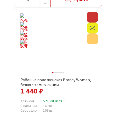
Скидка
Честный з
Акция
Рубашка поло женская Brandy Women,
белая с темно-синим
1 440 ₽
Артикул:
5PJT-01707989
В наличии:
169 шт
Свободно:
167 шт