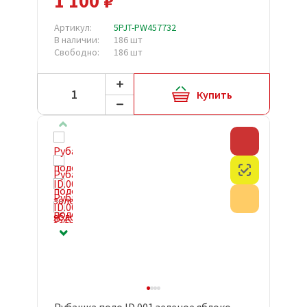
1 100 ₽
Артикул:
5PJT-PW457732
В наличии:
186 шт
Свободно:
186 шт
Купить
Скидка
Честный з
Акция