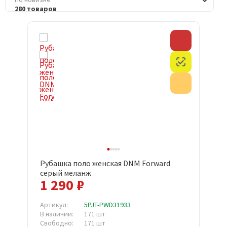
280 товаров
Скидка
Честный з
Акция
Рубашка поло женская DNM Forward
серый меланж
1 290 ₽
Артикул:
5PJT-PWD31933
В наличии:
171 шт
Свободно:
171 шт