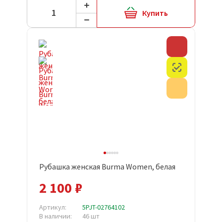
Купить
Скидка
Честный з
Акция
Рубашка женская Burma Women, белая
2 100 ₽
Артикул:
5PJT-02764102
В наличии:
46 шт