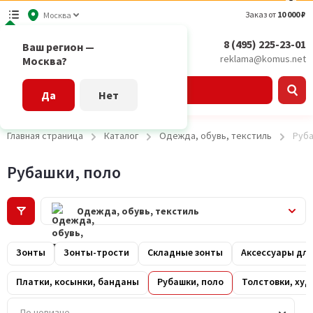
Заказ от
10 000 ₽
Москва
8 (495) 225-23-01
Ваш регион —
reklama@komus.net
Москва?
Каталог
Да
Нет
Главная страница
Каталог
Одежда, обувь, текстиль
Руба
Рубашки, поло
Одежда, обувь, текстиль
Зонты
Зонты-трости
Складные зонты
Аксессуары дл
Платки, косынки, банданы
Рубашки, поло
Толстовки, худ
По новизне