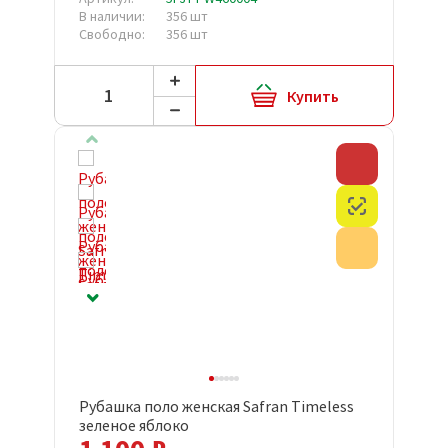
В наличии:
356 шт
Свободно:
356 шт
Купить
Скидка
Честный з
Акция
Рубашка поло женская Safran Timeless
зеленое яблоко