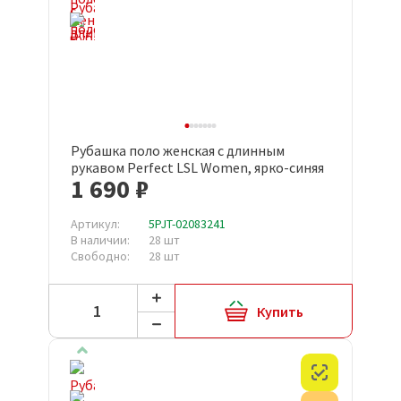
Рубашка поло женская с длинным
рукавом Perfect LSL Women, ярко-синяя
1 690 ₽
Артикул:
5PJT-02083241
В наличии:
28 шт
Свободно:
28 шт
Купить
Честный з