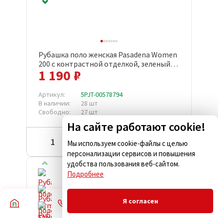
Рубашка поло женская Pasadena Women
200 с контрастной отделкой, зеленый
1 190 ₽
лайм с белым
Артикул:
5PJT-00578794
В наличии:
28 шт
Свободно:
27 шт
На сайте работают cookie!
Купить
Мы используем cookie-файлы с целью
персонализации сервисов и повышения
удобства пользования веб-сайтом.
Подробнее
Скидка
Честный з
Я согласен
Акция