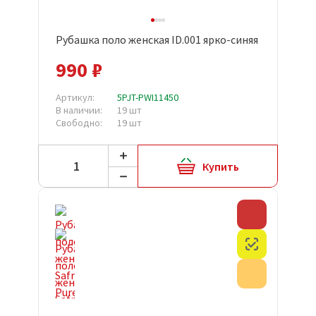
Рубашка поло женская ID.001 ярко-синяя
990 ₽
Артикул:
5PJT-PWI11450
В наличии:
19 шт
Свободно:
19 шт
Купить
Скидка
Честный з
Акция