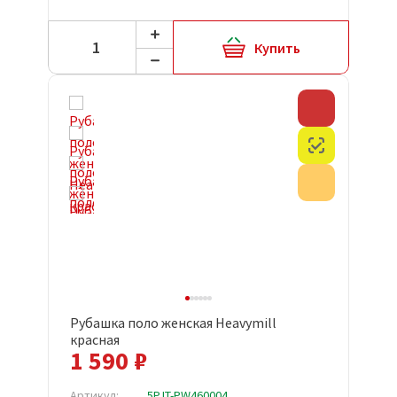
Купить
Скидка
Честный з
Акция
Рубашка поло женская Heavymill
красная
1 590 ₽
Артикул:
5PJT-PW460004