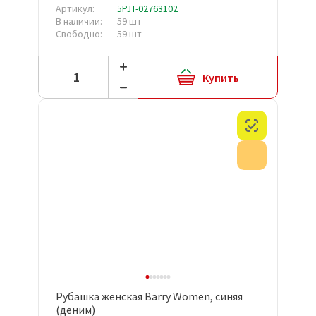
Артикул:
5PJT-02763102
В наличии:
59 шт
Свободно:
59 шт
Купить
Честный з
Акция
Рубашка женская Barry Women, синяя
(деним)