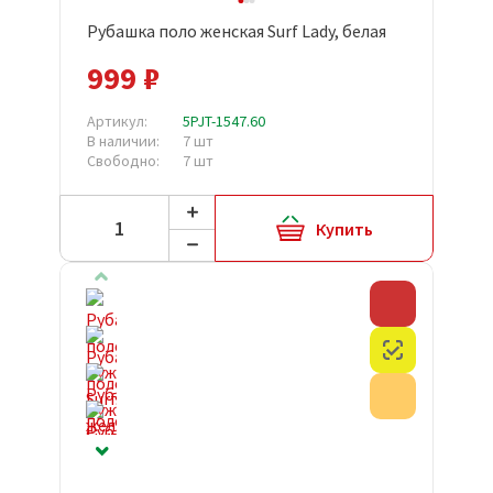
Рубашка поло женская Surf Lady, белая
999 ₽
Артикул:
5PJT-1547.60
В наличии:
7 шт
Свободно:
7 шт
Купить
Скидка
Честный з
Акция