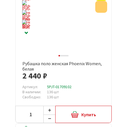
Акция
Рубашка поло женская Phoenix Women,
белая
2 440 ₽
Артикул:
5PJT-01709102
В наличии:
136 шт
Свободно:
136 шт
Купить