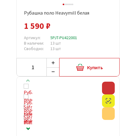
Рубашка поло Heavymill белая
1 590 ₽
Артикул:
5PJT-PU422001
В наличии:
13 шт
Свободно:
13 шт
Купить
Скидка
Честный з
Акция