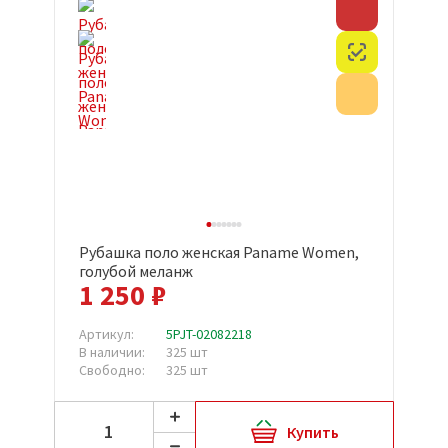
Скидка
Честный з
Акция
Рубашка поло женская Paname Women,
голубой меланж
1 250 ₽
Артикул:
5PJT-02082218
В наличии:
325 шт
Свободно:
325 шт
Купить