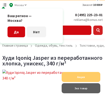
Заказ от
10 000 ₽
Москва
8 (495) 225-23-01
Ваш регион —
reklama@komus.net
Москва?
Каталог
Да
Нет
Главная страница
Одежда, обувь, текстиль
Толстовки, худи
Худи Iqoniq Jasper из переработанного
хлопка, унисекс, 340 г/м²
Акция
Эко товар