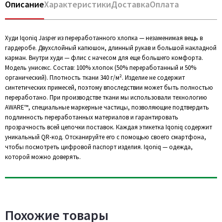
Описание
Характеристики
Доставка
Оплата
Худи Iqoniq Jasper из переработанного хлопка — незаменимая вещь в
гардеробе. Двухслойный капюшон, длинный рукав и большой накладной
карман. Внутри худи — флис с начесом для еще большего комфорта.
Модель унисекс. Состав: 100% хлопок (50% переработанный и 50%
органический). Плотность ткани 340 г/м². Изделие не содержит
синтетических примесей, поэтому впоследствии может быть полностью
переработано. При производстве ткани мы использовали технологию
AWARE™, специальные маркерные частицы, позволяющие подтвердить
подлинность переработанных материалов и гарантировать
прозрачность всей цепочки поставок. Каждая этикетка Iqoniq содержит
уникальный QR-код. Отсканируйте его с помощью своего смартфона,
чтобы посмотреть цифровой паспорт изделия. Iqoniq — одежда,
которой можно доверять.
Похожие товары