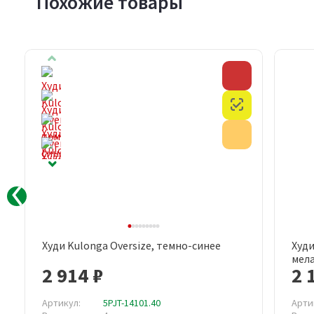
Похожие товары
Скидка
Скидка
Честный знак
Честный знак
Акция
Акция
Худи Kulonga Oversize, темно-синее
Худи
Быстрый просмотр
мел
2 914 ₽
2 
Артикул:
5PJT-14101.40
Арти