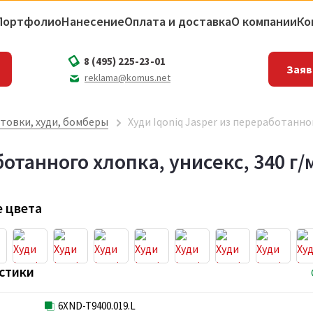
Портфолио
Нанесение
Оплата и доставка
О компании
Ко
8 (495) 225-23-01
Заяв
reklama@komus.net
товки, худи, бомберы
Худи Iqoniq Jasper из переработанног
ботанного хлопка, унисекс, 340 г/
 цвета
стики
6XND-T9400.019.L