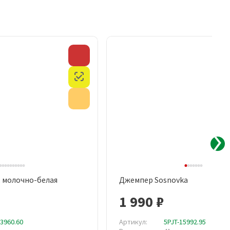
Скидка
Честный знак
Акция
, молочно-белая
Джемпер Sosnovka
рый просмотр
Быстрый просмотр
1 990 ₽
13960.60
Артикул:
5PJT-15992.95