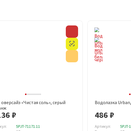
Скидка
Честный знак
Акция
 оверсайз «Чистая соль», серый
Водолазка Urban
Быстрый просмотр
Быст
анж
136 ₽
486 ₽
кул:
5PJT-71171.11
Артикул:
5PJT-