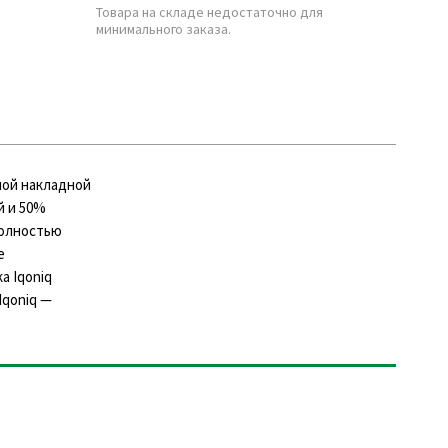
Товара на складе недостаточно для
минимального заказа.
шой накладной
й и 50%
полностью
е
а Iqoniq
Iqoniq —