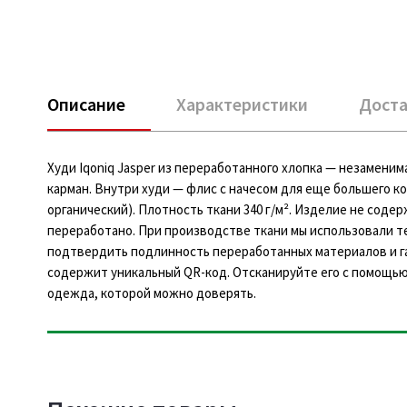
Описание
Характеристики
Доста
Худи Iqoniq Jasper из переработанного хлопка — незамени
карман. Внутри худи — флис с начесом для еще большего к
органический). Плотность ткани 340 г/м². Изделие не сод
переработано. При производстве ткани мы использовали 
подтвердить подлинность переработанных материалов и га
содержит уникальный QR-код. Отсканируйте его с помощью
одежда, которой можно доверять.