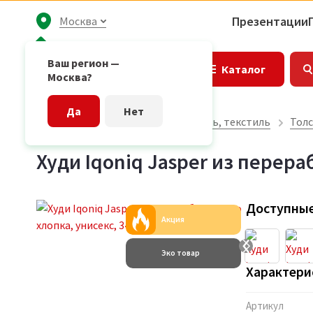
Презентации
Москва
Ваш регион —
Каталог
Москва?
Да
Нет
Главная страница
Одежда, обувь, текстиль
Толс
Худи Iqoniq Jasper из перера
Доступные
Акция
Эко товар
Характери
Артикул