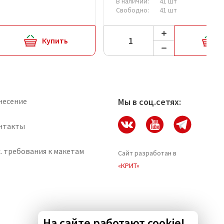
В наличии:
41 шт
Свободно:
41 шт
Купить
несение
Мы в соц.сетях:
нтакты
. требования к макетам
Сайт разработан в
«КРИТ»
На сайте работают cookie!