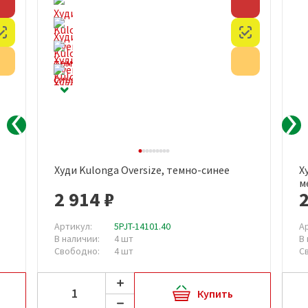
Скидка
Скидка
Честный знак
Честный з
Акция
Акция
Худи Kulonga Oversize, темно-синее
Х
м
2 914 ₽
2
Артикул:
5PJT-14101.40
А
В наличии:
4 шт
В
Свободно:
4 шт
С
Купить