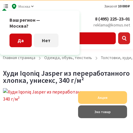
Заказ от
10 000 ₽
Москва
8 (495) 225-23-01
Ваш регион —
reklama@komus.net
Москва?
Каталог
Да
Нет
Главная страница
Одежда, обувь, текстиль
Толстовки, худи
Худи Iqoniq Jasper из переработанного
хлопка, унисекс, 340 г/м²
Акция
Эко товар