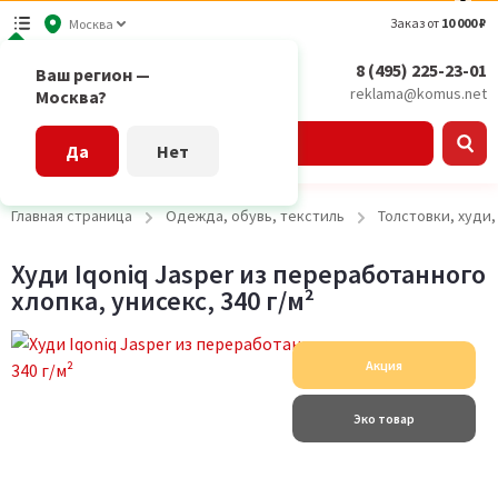
Заказ от
10 000 ₽
Москва
8 (495) 225-23-01
Ваш регион —
reklama@komus.net
Москва?
Каталог
Да
Нет
Главная страница
Одежда, обувь, текстиль
Толстовки, худи
Худи Iqoniq Jasper из переработанного
хлопка, унисекс, 340 г/м²
Акция
Эко товар