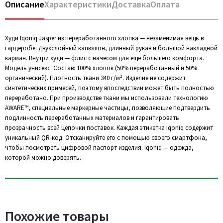
Описание
Характеристики
Доставка
Оплата
Худи Iqoniq Jasper из переработанного хлопка — незаменимая вещь в
гардеробе. Двухслойный капюшон, длинный рукав и большой накладной
карман. Внутри худи — флис с начесом для еще большего комфорта.
Модель унисекс. Состав: 100% хлопок (50% переработанный и 50%
органический). Плотность ткани 340 г/м². Изделие не содержит
синтетических примесей, поэтому впоследствии может быть полностью
переработано. При производстве ткани мы использовали технологию
AWARE™, специальные маркерные частицы, позволяющие подтвердить
подлинность переработанных материалов и гарантировать
прозрачность всей цепочки поставок. Каждая этикетка Iqoniq содержит
уникальный QR-код. Отсканируйте его с помощью своего смартфона,
чтобы посмотреть цифровой паспорт изделия. Iqoniq — одежда,
которой можно доверять.
Похожие товары