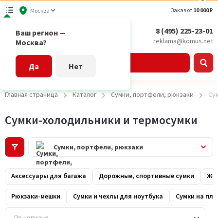
Заказ от
10 000 ₽
Москва
8 (495) 225-23-01
Ваш регион —
reklama@komus.net
Москва?
Каталог
Да
Нет
Главная страница
Каталог
Сумки, портфели, рюкзаки
Су
Сумки-холодильники и термосумки
Сумки, портфели, рюкзаки
Аксессуары для багажа
Дорожные, спортивные сумки
Жен
Рюкзаки-мешки
Сумки и чехлы для ноутбука
Сумки на пле
По новизне