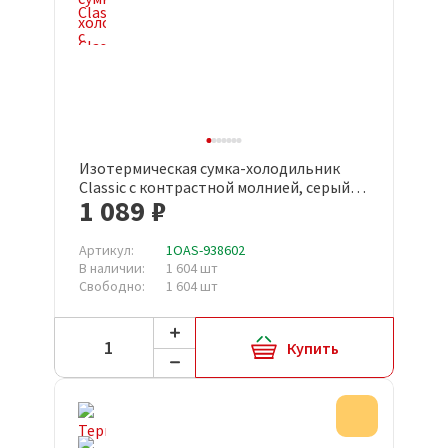
Изотермическая сумка-холодильник
Classic c контрастной молнией, серый/
1 089 ₽
голубой
Артикул:
1OAS-938602
В наличии:
1 604 шт
Свободно:
1 604 шт
Купить
Акция