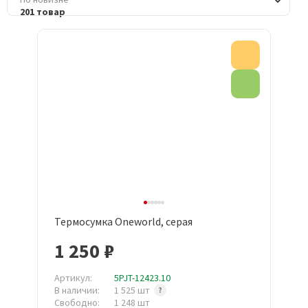
201 товар
Акция
Эко товар
Термосумка Oneworld, серая
1 250 ₽
Артикул:
5PJT-12423.10
В наличии:
1 525 шт
Свободно:
1 248 шт