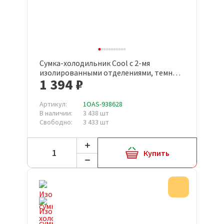
Сумка-холодильник Cool с 2-мя
изолированными отделениями, темно-
1 394 ₽
серый
Артикул:
1OAS-938628
В наличии:
3 438 шт
Свободно:
3 433 шт
Купить
Акция