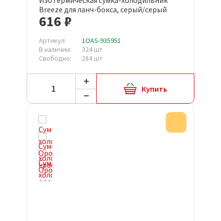
Изотермическая сумка-холодильник
Breeze для ланч-бокса, серый/серый
616 ₽
Артикул:
1OAS-935951
В наличии:
324 шт
Свободно:
284 шт
Купить
Акция