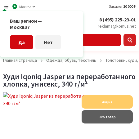
Заказ от
10 000 ₽
Москва
8 (495) 225-23-01
Ваш регион —
reklama@komus.net
Москва?
Каталог
Да
Нет
Главная страница
Одежда, обувь, текстиль
Толстовки, худи
Худи Iqoniq Jasper из переработанного
хлопка, унисекс, 340 г/м²
Акция
Эко товар