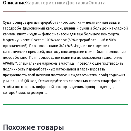
Описание
Характеристики
Доставка
Оплата
Худи Iqoniq Jasper из переработанного хлопка — незаменимая вещь в
гардеробе. Двухслойный капюшон, длинный рукав и большой накладной
карман. Внутри худи — флис с начесом для еще большего комфорта.
Модель унисекс. Состав: 100% хлопок (50% переработанный и 50%
органический). Плотность ткани 340 г/м². Изделие не содержит
синтетических примесей, поэтому впоследствии может быть полностью
переработано. При производстве ткани мы использовали технологию
AWARE™, специальные маркерные частицы, позволяющие подтвердить
подлинность переработанных материалов и гарантировать
прозрачность всей цепочки поставок. Каждая этикетка Iqoniq содержит
уникальный QR-код. Отсканируйте его с помощью своего смартфона,
чтобы посмотреть цифровой паспорт изделия. Iqoniq — одежда,
которой можно доверять.
Похожие товары