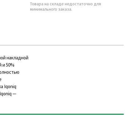
Товара на складе недостаточно для
минимального заказа.
шой накладной
й и 50%
полностью
е
а Iqoniq
Iqoniq —