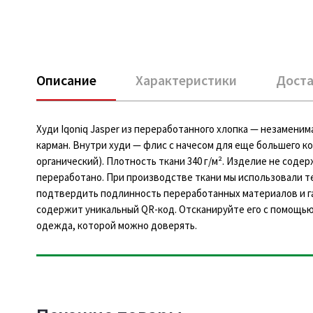
Описание
Характеристики
Доста
Худи Iqoniq Jasper из переработанного хлопка — незамени
карман. Внутри худи — флис с начесом для еще большего к
органический). Плотность ткани 340 г/м². Изделие не сод
переработано. При производстве ткани мы использовали 
подтвердить подлинность переработанных материалов и га
содержит уникальный QR-код. Отсканируйте его с помощью
одежда, которой можно доверять.