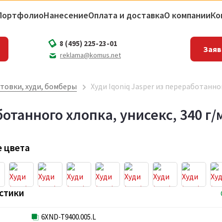
Портфолио
Нанесение
Оплата и доставка
О компании
Ко
8 (495) 225-23-01
Заяв
reklama@komus.net
товки, худи, бомберы
Худи Iqoniq Jasper из переработанног
ботанного хлопка, унисекс, 340 г/
 цвета
стики
6XND-T9400.005.L