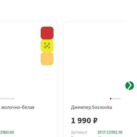
Скидка
Честный знак
Акция
, молочно-белая
Джемпер Sosnovka
рый просмотр
Быстрый просмотр
1 990 ₽
13960.60
Артикул:
5PJT-15992.95