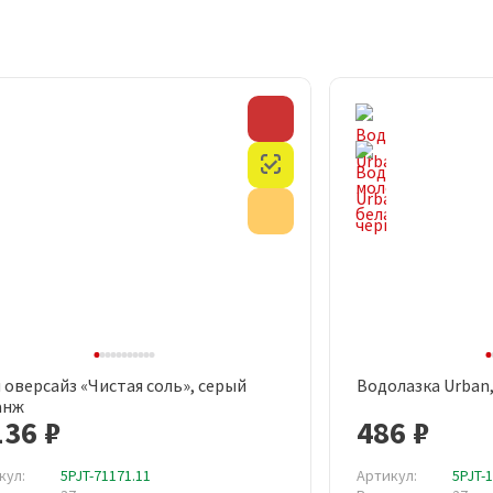
Скидка
Честный знак
Акция
 оверсайз «Чистая соль», серый
Водолазка Urban
Быстрый просмотр
Быст
анж
136 ₽
486 ₽
кул:
5PJT-71171.11
Артикул:
5PJT-