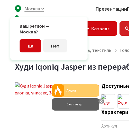
Презентации
Москва
Ваш регион —
Каталог
Москва?
Да
Нет
Главная страница
Одежда, обувь, текстиль
Толс
Худи Iqoniq Jasper из перера
Доступные
Акция
Эко товар
Характери
Артикул