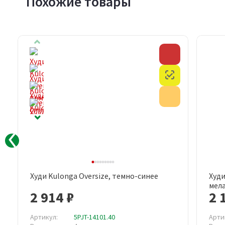
Похожие товары
Скидка
Скидка
Честный знак
Честный знак
Акция
Акция
Худи Kulonga Oversize, темно-синее
Худи
Быстрый просмотр
мел
2 914 ₽
2 
Артикул:
5PJT-14101.40
Арти