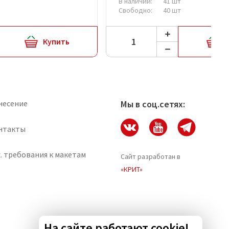
В наличии:
41 шт
Свободно:
40 шт
Купить
несение
Мы в соц.сетях:
нтакты
. требования к макетам
Сайт разработан в
«КРИТ»
На сайте работают cookie!