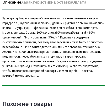
Описание
Характеристики
Доставка
Оплата
Худи Iqoniq Jasper из переработанного хлопка — незаменимая вещь в
гардеробе. Двухслойный капюшон, длинный рукав и большой накладной
карман. Внутри худи — флис с начесом для еще большего комфорта.
Модель унисекс. Состав: 100% хлопок (50% переработанный и 50%
органический). Плотность ткани 340 г/м². Изделие не содержит
синтетических примесей, поэтому впоследствии может быть полностью
переработано. При производстве ткани мы использовали технологию
AWARE™, специальные маркерные частицы, позволяющие подтвердить
подлинность переработанных материалов и гарантировать
прозрачность всей цепочки поставок. Каждая этикетка Iqoniq содержит
уникальный QR-код. Отсканируйте его с помощью своего смартфона,
чтобы посмотреть цифровой паспорт изделия. Iqoniq — одежда,
которой можно доверять.
Похожие товары