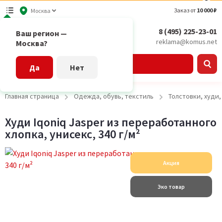
Заказ от
10 000 ₽
Москва
8 (495) 225-23-01
Ваш регион —
reklama@komus.net
Москва?
Каталог
Да
Нет
Главная страница
Одежда, обувь, текстиль
Толстовки, худи
Худи Iqoniq Jasper из переработанного
хлопка, унисекс, 340 г/м²
Акция
Эко товар