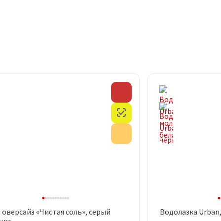
Скидка
Честный знак
Акция
 оверсайз «Чистая соль», серый
Водолазка Urban
Быстрый просмотр
Быст
анж