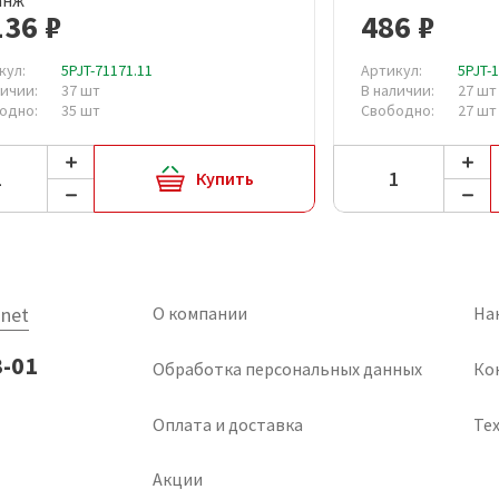
136 ₽
486 ₽
кул:
5PJT-71171.11
Артикул:
5PJT-
личии:
37 шт
В наличии:
27 шт
одно:
35 шт
Свободно:
27 шт
Купить
net
О компании
На
3-01
Обработка персональных данных
Ко
Оплата и доставка
Тех
Акции