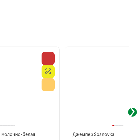
Скидка
Честный знак
Акция
, молочно-белая
Джемпер Sosnovka
рый просмотр
Быстрый просмотр