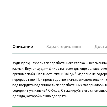
Описание
Характеристики
Доста
Худи Iqoniq Jasper из переработанного хлопка — незамени
карман. Внутри худи — флис с начесом для еще большего к
органический). Плотность ткани 340 г/м². Изделие не сод
переработано. При производстве ткани мы использовали 
подтвердить подлинность переработанных материалов и га
содержит уникальный QR-код. Отсканируйте его с помощью
одежда, которой можно доверять.