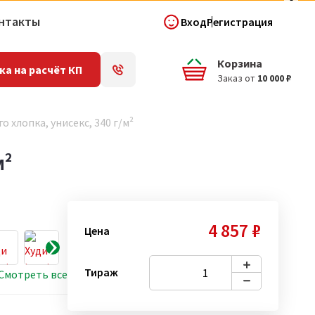
нтакты
Вход
Регистрация
Корзина
ка на расчёт КП
Заказ от
10 000 ₽
о хлопка, унисекс, 340 г/м²
м²
4 857 ₽
Цена
Тираж
Смотреть все