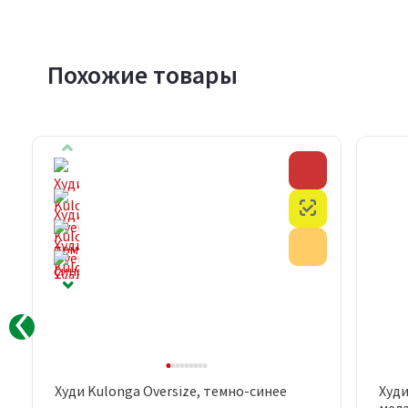
Похожие товары
Скидка
Скидка
Честный знак
Честный знак
Акция
Акция
Худи Kulonga Oversize, темно-синее
Худи
Быстрый просмотр
мел