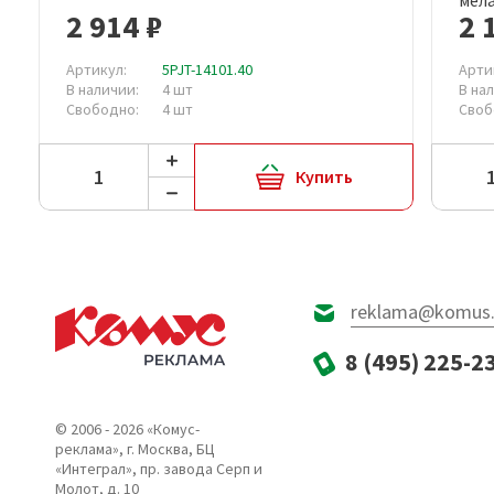
2 914 ₽
2 
Артикул:
5PJT-14101.40
Арти
В наличии:
4 шт
В на
Свободно:
4 шт
Своб
Купить
reklama@komus.
8 (495) 225-2
© 2006 - 2026 «Комус-
реклама», г. Москва, БЦ
«Интеграл», пр. завода Серп и
Молот, д. 10