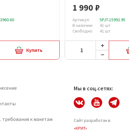
1 990 ₽
13960.60
Артикул:
5PJT-15992.95
В наличии:
41 шт
Свободно:
41 шт
Купить
несение
Мы в соц.сетях:
нтакты
. требования к макетам
Сайт разработан в
«КРИТ»