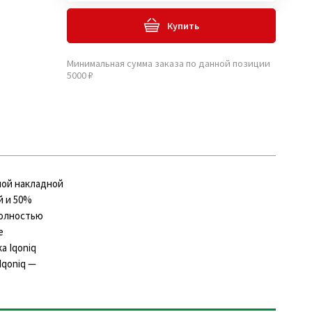
Купить
Минимальная сумма заказа по данной позиции
5000 ₽
шой накладной
й и 50%
полностью
е
а Iqoniq
Iqoniq —