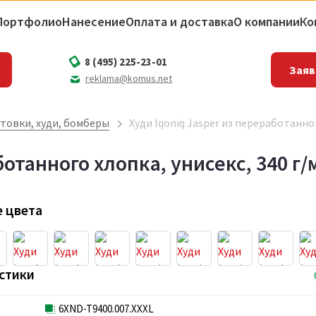
Портфолио
Нанесение
Оплата и доставка
О компании
Ко
8 (495) 225-23-01
Заяв
reklama@komus.net
товки, худи, бомберы
Худи Iqoniq Jasper из переработанног
ботанного хлопка, унисекс, 340 г/
 цвета
стики
6XND-T9400.007.XXXL