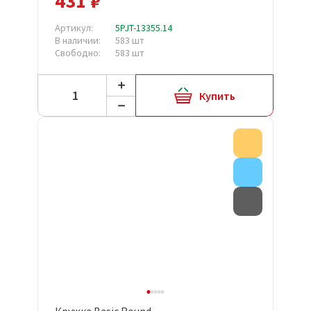
431 ₽
Артикул:
5PJT-13355.14
В наличии:
583 шт
Свободно:
583 шт
Купить
Акция
Внимание
Товар с д