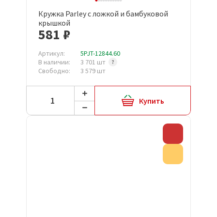
Кружка Parley с ложкой и бамбуковой
крышкой
581 ₽
Артикул:
5PJT-12844.60
В наличии:
3 701 шт
Свободно:
3 579 шт
Купить
Скидка
Акция