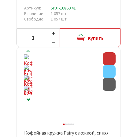
Артикул:
5PJT-10869.41
В наличии:
1 057 шт
Свободно:
1 057 шт
Купить
Скидка
Внимание
Товар с д
Кофейная кружка Pairy с ложкой, синяя