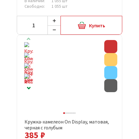
В наличии:
1 055 шт
Свободно:
1 055 шт
Купить
Скидка
Акция
Внимание
Товар с д
Кружка-хамелеон On Display, матовая,
черная с голубым
385 ₽