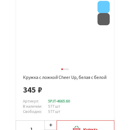
Внимание
Товар с д
Кружка с ложкой Cheer Up, белая с белой
345 ₽
Артикул:
5PJT-4665.60
В наличии:
577 шт
Свободно:
577 шт
Купить