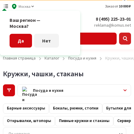
Заказ от
10 000 ₽
Москва
8 (495) 225-23-01
Ваш регион —
reklama@komus.net
Москва?
Каталог
Да
Нет
Главная страница
Каталог
Посуда и кухня
Кружки, чашки
Кружки, чашки, стаканы
Посуда и кухня
Барные аксессуары
Бокалы, рюмки, стопки
Бутылки для 
Открывалки, штопоры
Пивные кружки и стаканы
Сервиро
По новизне