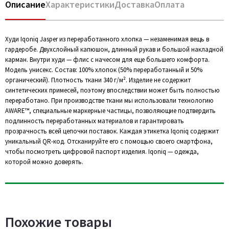
Описание
Характеристики
Доставка
Оплата
Худи Iqoniq Jasper из переработанного хлопка — незаменимая вещь в
гардеробе. Двухслойный капюшон, длинный рукав и большой накладной
карман. Внутри худи — флис с начесом для еще большего комфорта.
Модель унисекс. Состав: 100% хлопок (50% переработанный и 50%
органический). Плотность ткани 340 г/м². Изделие не содержит
синтетических примесей, поэтому впоследствии может быть полностью
переработано. При производстве ткани мы использовали технологию
AWARE™, специальные маркерные частицы, позволяющие подтвердить
подлинность переработанных материалов и гарантировать
прозрачность всей цепочки поставок. Каждая этикетка Iqoniq содержит
уникальный QR-код. Отсканируйте его с помощью своего смартфона,
чтобы посмотреть цифровой паспорт изделия. Iqoniq — одежда,
которой можно доверять.
Похожие товары