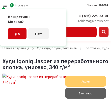
Заказ от
10 000 ₽
Москва
8 (495) 225-23-01
Ваш регион —
reklama@komus.net
Москва?
Каталог
Да
Нет
Главная страница
Одежда, обувь, текстиль
Толстовки, худи
Худи Iqoniq Jasper из переработанного
хлопка, унисекс, 340 г/м²
Акция
Эко товар