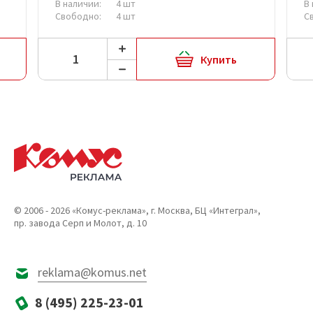
В наличии:
4 шт
В
Свободно:
4 шт
С
Купить
© 2006 - 2026 «Комус-реклама», г. Москва, БЦ «Интеграл»,
пр. завода Серп и Молот, д. 10
reklama@komus.net
8 (495) 225-23-01