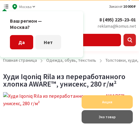
Заказ от
10 000 ₽
Москва
8 (495) 225-23-01
Ваш регион —
reklama@komus.net
Москва?
Каталог
Да
Нет
Главная страница
Одежда, обувь, текстиль
Толстовки, худи
Худи Iqoniq Rila из переработанного
хлопка AWARE™, унисекс, 280 г/м²
Акция
Эко товар