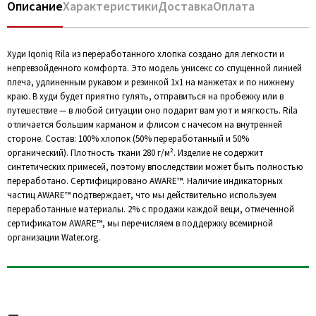
Описание
Характеристики
Доставка
Оплата
Худи Iqoniq Rila из переработанного хлопка создано для легкости и
непревзойденного комфорта. Это модель унисекс со спущенной линией
плеча, удлиненным рукавом и резинкой 1х1 на манжетах и по нижнему
краю. В худи будет приятно гулять, отправиться на пробежку или в
путешествие — в любой ситуации оно подарит вам уют и мягкость. Rila
отличается большим карманом и флисом с начесом на внутренней
стороне. Состав: 100% хлопок (50% переработанный и 50%
органический). Плотность ткани 280 г/м². Изделие не содержит
синтетических примесей, поэтому впоследствии может быть полностью
переработано. Сертифицировано AWARE™. Наличие индикаторных
частиц AWARE™ подтверждает, что мы действительно используем
переработанные материалы. 2% с продажи каждой вещи, отмеченной
сертификатом AWARE™, мы перечисляем в поддержку всемирной
организации Water.org.