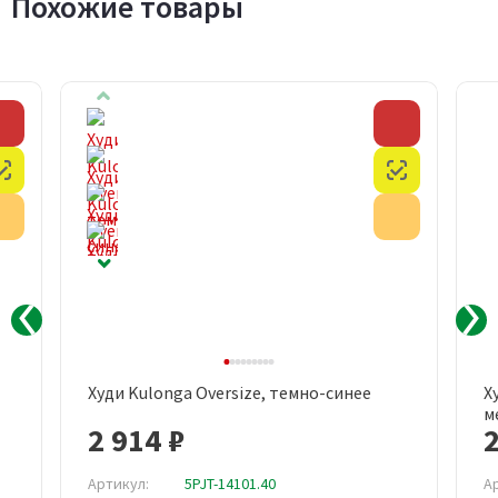
Похожие товары
Скидка
Скидка
Честный знак
Честный з
Акция
Акция
Худи Kulonga Oversize, темно-синее
Х
м
2 914 ₽
2
Артикул:
5PJT-14101.40
А