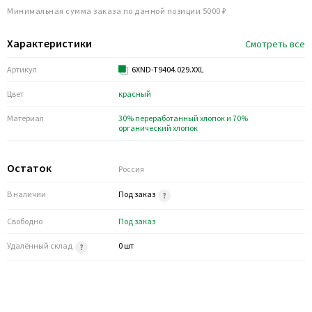
Минимальная сумма заказа по данной позиции 5000 ₽
Характеристики
Смотреть все
Артикул
6XND-T9404.029.XXL
Цвет
красный
Материал
30% переработанный хлопок и 70%
органический хлопок
Остаток
Россия
В наличии
Под заказ
Свободно
Под заказ
Удалённый склад
0 шт