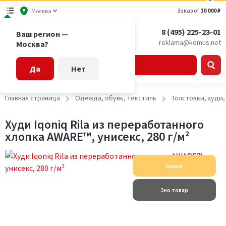
Заказ от
10 000 ₽
Москва
8 (495) 225-23-01
Ваш регион —
reklama@komus.net
Москва?
Каталог
Да
Нет
Главная страница
Одежда, обувь, текстиль
Толстовки, худи
Худи Iqoniq Rila из переработанного
хлопка AWARE™, унисекс, 280 г/м²
Акция
Эко товар