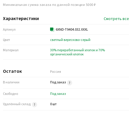
Минимальная сумма заказа по данной позиции 5000 ₽
Характеристики
Смотреть все
Артикул
6XND-T9404.032.XXXL
Цвет
светлый вересково-серый
Материал
30% переработанный хлопок и 70%
органический хлопок
Остаток
Россия
В наличии
Под заказ
Свободно
Под заказ
Удалённый склад
0 шт