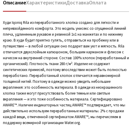
Описание
Характеристики
Доставка
Оплата
Худи Iqoniq Rila из переработанного хлопка создано для легкости и
непревзойденного комфорта. Это модель унисекс со спущенной линией
плеча, удлиненным рукавом и резинкой 1х1 на манжетах и по нижнему
краю. В худи будет приятно гулять, отправиться на пробежку или в
путешествие — в любой ситуации оно подарит вам уют и мягкость. Rila
отличается двухслойным капюшоном, большим карманом и флисом с
начесом на внутренней стороне. Состав: 100% хлопок (переработанный и
органический). Плотность ткани 280 г/м². Изделие не содержит
синтетических примесей, поэтому впоследствии может быть полностью
переработано. Переработанный хлопок отличается неравномерной
толщиной нитей. Поэтому в одежде можно увидеть небольшие
вкрапления: это особенность материала. В одежде из неокрашенного
хлопка также могут присутствовать более темные или светлые
вкрапления — и это тоже особенность материала. Сертифицировано
AWARE™. Наличие индикаторных частиц AWARE™ подтверждает, что мы
действительно используем переработанные материалы. 2% с продажи
каждой вещи, отмеченной сертификатом AWARE™, мы перечисляем в
поддержку всемирной организации Water.org.