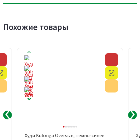
Похожие товары
Скидка
Скидка
Честный знак
Честный з
Акция
Акция
Худи Kulonga Oversize, темно-синее
Х