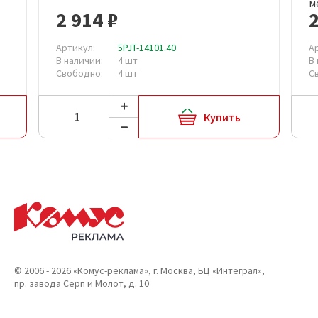
м
2 914 ₽
2
Артикул:
5PJT-14101.40
А
В наличии:
4 шт
В
Свободно:
4 шт
С
Купить
© 2006 - 2026 «Комус-реклама», г. Москва, БЦ «Интеграл»,
пр. завода Серп и Молот, д. 10