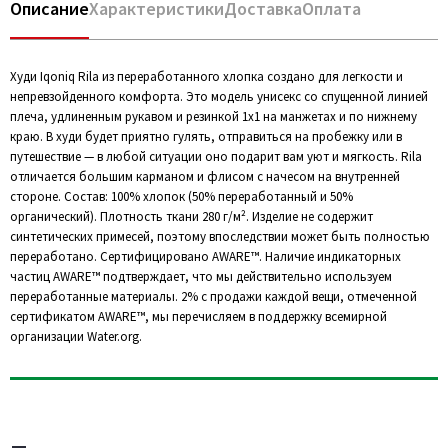
Описание
Характеристики
Доставка
Оплата
Худи Iqoniq Rila из переработанного хлопка создано для легкости и
непревзойденного комфорта. Это модель унисекс со спущенной линией
плеча, удлиненным рукавом и резинкой 1х1 на манжетах и по нижнему
краю. В худи будет приятно гулять, отправиться на пробежку или в
путешествие — в любой ситуации оно подарит вам уют и мягкость. Rila
отличается большим карманом и флисом с начесом на внутренней
стороне. Состав: 100% хлопок (50% переработанный и 50%
органический). Плотность ткани 280 г/м². Изделие не содержит
синтетических примесей, поэтому впоследствии может быть полностью
переработано. Сертифицировано AWARE™. Наличие индикаторных
частиц AWARE™ подтверждает, что мы действительно используем
переработанные материалы. 2% с продажи каждой вещи, отмеченной
сертификатом AWARE™, мы перечисляем в поддержку всемирной
организации Water.org.