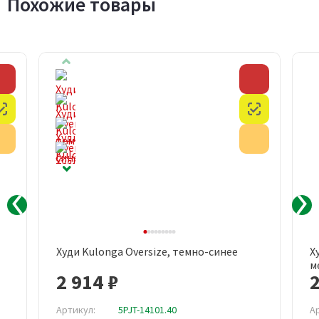
Похожие товары
Скидка
Скидка
Честный знак
Честный з
Акция
Акция
Худи Kulonga Oversize, темно-синее
Х
м
2 914 ₽
2
Артикул:
5PJT-14101.40
А