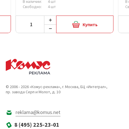
В наличии:
4 шт
В
Свободно:
4 шт
С
Купить
© 2006 - 2026 «Комус-реклама», г. Москва, БЦ «Интеграл»,
пр. завода Серп и Молот, д. 10
reklama@komus.net
8 (495) 225-23-01