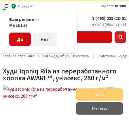
Заказ от
10 000 ₽
Москва
8 (495) 225-23-01
Ваш регион —
reklama@komus.net
Москва?
Каталог
Да
Нет
Главная страница
Одежда, обувь, текстиль
Толстовки, худи
Худи Iqoniq Rila из переработанного
хлопка AWARE™, унисекс, 280 г/м²
Акция
Эко товар