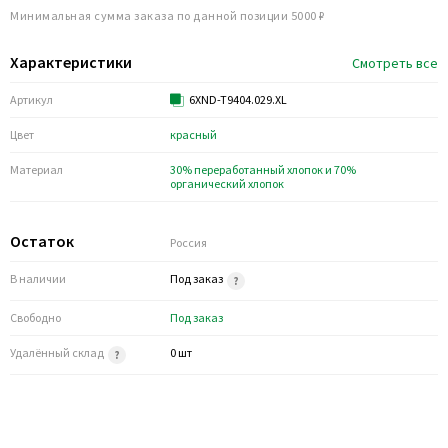
Минимальная сумма заказа по данной позиции 5000 ₽
Характеристики
Смотреть все
Артикул
6XND-T9404.029.XL
Цвет
красный
Материал
30% переработанный хлопок и 70%
органический хлопок
Остаток
Россия
В наличии
Под заказ
Свободно
Под заказ
Удалённый склад
0 шт