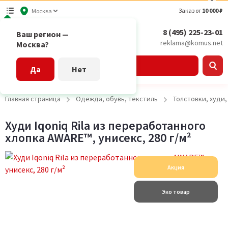
Заказ от
10 000 ₽
Москва
8 (495) 225-23-01
Ваш регион —
reklama@komus.net
Москва?
Каталог
Да
Нет
Главная страница
Одежда, обувь, текстиль
Толстовки, худи
Худи Iqoniq Rila из переработанного
хлопка AWARE™, унисекс, 280 г/м²
Акция
Эко товар