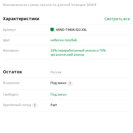
Минимальная сумма заказа по данной позиции 5000 ₽
Характеристики
Смотреть все
Артикул
6XND-T9404.022.XXL
Цвет
небесно-голубой
Материал
30% переработанный хлопок и 70%
органический хлопок
Остаток
Россия
В наличии
Под заказ
Свободно
Под заказ
Удалённый склад
0 шт