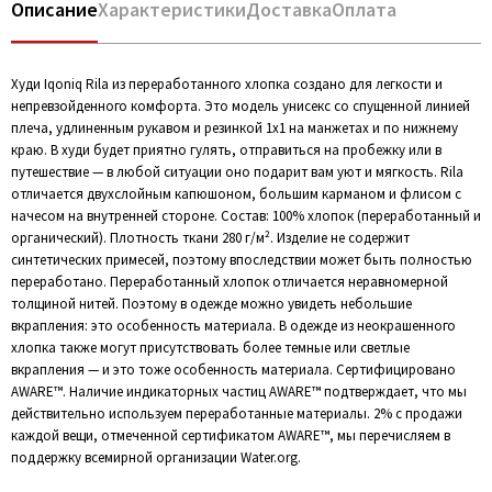
Описание
Характеристики
Доставка
Оплата
Худи Iqoniq Rila из переработанного хлопка создано для легкости и
непревзойденного комфорта. Это модель унисекс со спущенной линией
плеча, удлиненным рукавом и резинкой 1х1 на манжетах и по нижнему
краю. В худи будет приятно гулять, отправиться на пробежку или в
путешествие — в любой ситуации оно подарит вам уют и мягкость. Rila
отличается двухслойным капюшоном, большим карманом и флисом с
начесом на внутренней стороне. Состав: 100% хлопок (переработанный и
органический). Плотность ткани 280 г/м². Изделие не содержит
синтетических примесей, поэтому впоследствии может быть полностью
переработано. Переработанный хлопок отличается неравномерной
толщиной нитей. Поэтому в одежде можно увидеть небольшие
вкрапления: это особенность материала. В одежде из неокрашенного
хлопка также могут присутствовать более темные или светлые
вкрапления — и это тоже особенность материала. Сертифицировано
AWARE™. Наличие индикаторных частиц AWARE™ подтверждает, что мы
действительно используем переработанные материалы. 2% с продажи
каждой вещи, отмеченной сертификатом AWARE™, мы перечисляем в
поддержку всемирной организации Water.org.