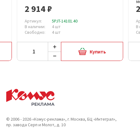
м
2 914 ₽
2
Артикул:
5PJT-14101.40
А
В наличии:
4 шт
В
Свободно:
4 шт
С
Купить
© 2006 - 2026 «Комус-реклама», г. Москва, БЦ «Интеграл»,
пр. завода Серп и Молот, д. 10