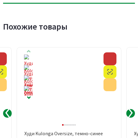
Похожие товары
Скидка
Скидка
Честный знак
Честный з
Акция
Акция
Худи Kulonga Oversize, темно-синее
Х