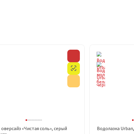
Скидка
Честный знак
Акция
 оверсайз «Чистая соль», серый
Водолазка Urban
Быстрый просмотр
Быст
анж