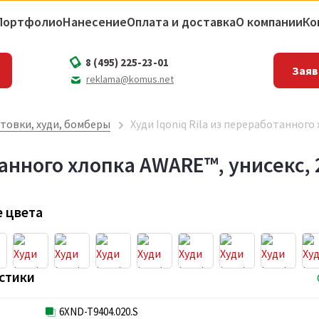
Портфолио
Нанесение
Оплата и доставка
О компании
Ко
8 (495) 225-23-01
Заяв
reklama@komus.net
товки, худи, бомберы
Худи Iqoniq Rila из переработанного 
танного хлопка AWARE™, унисекс, 2
 цвета
стики
6XND-T9404.020.S