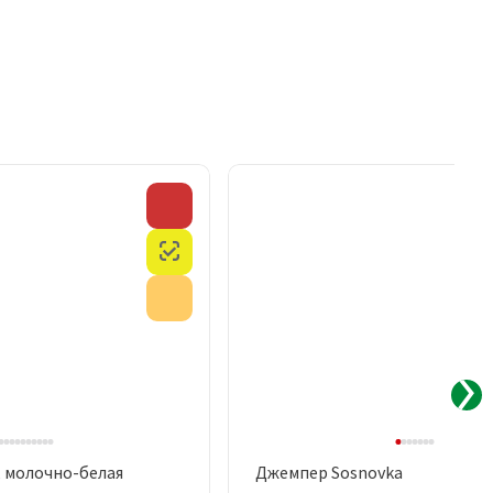
Скидка
Честный знак
Акция
, молочно-белая
Джемпер Sosnovka
рый просмотр
Быстрый просмотр