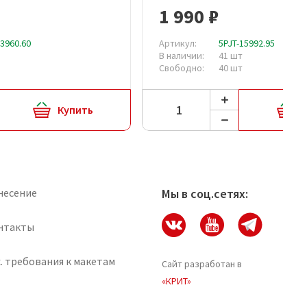
1 990 ₽
13960.60
Артикул:
5PJT-15992.95
В наличии:
41 шт
Свободно:
40 шт
Купить
несение
Мы в соц.сетях:
нтакты
. требования к макетам
Сайт разработан в
«КРИТ»