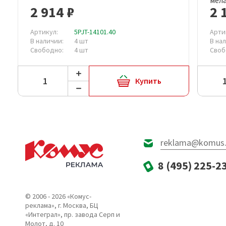
2 914 ₽
2 
Артикул:
5PJT-14101.40
Арти
В наличии:
4 шт
В на
Свободно:
4 шт
Своб
Купить
reklama@komus.
8 (495) 225-2
© 2006 - 2026 «Комус-
реклама», г. Москва, БЦ
«Интеграл», пр. завода Серп и
Молот, д. 10