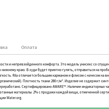
вка
Оплата
егкости и непревзойденного комфорта. Это модель унисекс со спущ
о нижнему краю. В худи будет приятно гулять, отправиться на проб
гкость. Rila отличается большим карманом и флисом с начесом на в
рганический). Плотность ткани 280 г/м². Изделие не содержит син
переработано. Сертифицировано AWARE™. Наличие индикаторных ч
отанные материалы. 2% с продажи каждой вещи, отмеченной серт
ии Water.org.