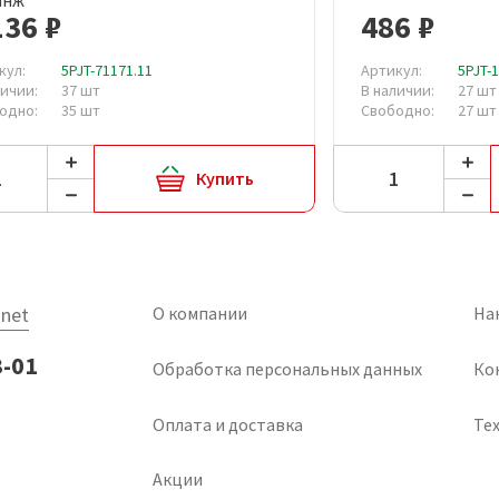
136 ₽
486 ₽
кул:
5PJT-71171.11
Артикул:
5PJT-
личии:
37 шт
В наличии:
27 шт
одно:
35 шт
Свободно:
27 шт
Купить
net
О компании
На
3-01
Обработка персональных данных
Ко
Оплата и доставка
Тех
Акции