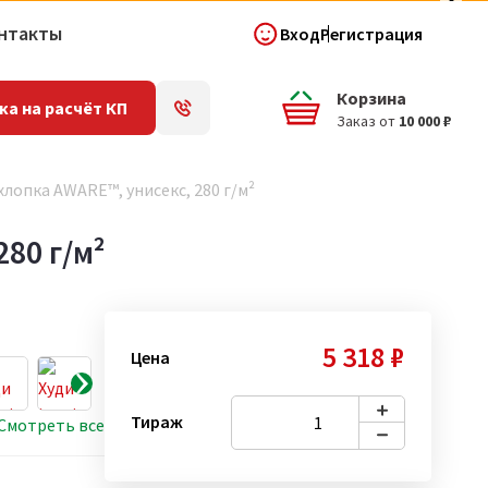
нтакты
Вход
Регистрация
Корзина
ка на расчёт КП
Заказ от
10 000 ₽
хлопка AWARE™, унисекс, 280 г/м²
80 г/м²
5 318 ₽
Цена
Тираж
Смотреть все