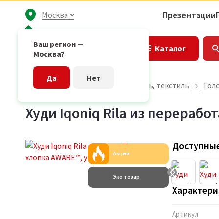
Презентации
Москва
Ваш регион —
Каталог
Москва?
Да
Нет
Главная страница
Одежда, обувь, текстиль
Толс
Худи Iqoniq Rila из перерабо
Доступные
Акция
Эко товар
Характери
Артикул