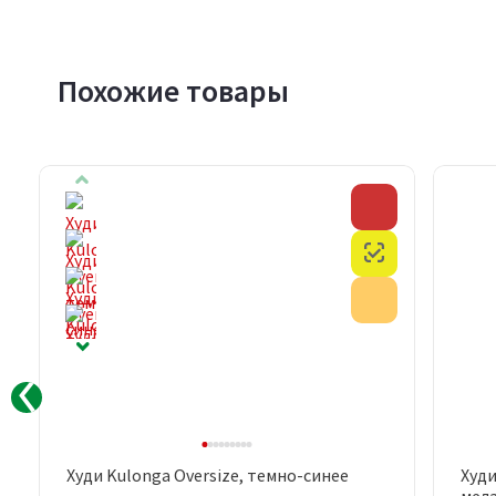
Похожие товары
Скидка
Скидка
Честный знак
Честный знак
Акция
Акция
Худи Kulonga Oversize, темно-синее
Худи
Быстрый просмотр
мел