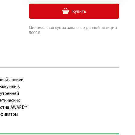
Купить
Минимальная сумма заказа по данной позиции
5000 ₽
енной линией
ежку или в
нутренней
тетических
астиц AWARE™
ификатом