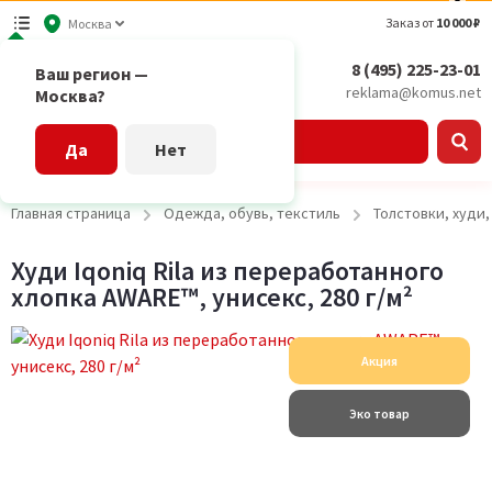
Заказ от
10 000 ₽
Москва
8 (495) 225-23-01
Ваш регион —
reklama@komus.net
Москва?
Каталог
Да
Нет
Главная страница
Одежда, обувь, текстиль
Толстовки, худи
Худи Iqoniq Rila из переработанного
хлопка AWARE™, унисекс, 280 г/м²
Акция
Эко товар