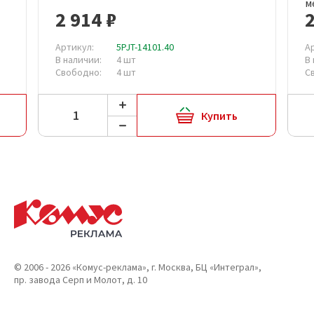
м
2 914 ₽
2
Артикул:
5PJT-14101.40
А
В наличии:
4 шт
В
Свободно:
4 шт
С
Купить
© 2006 - 2026 «Комус-реклама», г. Москва, БЦ «Интеграл»,
пр. завода Серп и Молот, д. 10