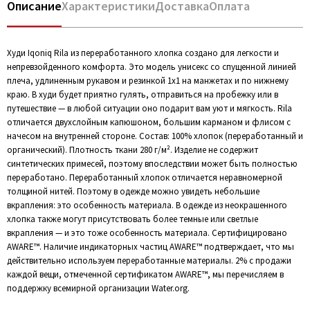
Описание
Характеристики
Доставка
Оплата
Худи Iqoniq Rila из переработанного хлопка создано для легкости и
непревзойденного комфорта. Это модель унисекс со спущенной линией
плеча, удлиненным рукавом и резинкой 1х1 на манжетах и по нижнему
краю. В худи будет приятно гулять, отправиться на пробежку или в
путешествие — в любой ситуации оно подарит вам уют и мягкость. Rila
отличается двухслойным капюшоном, большим карманом и флисом с
начесом на внутренней стороне. Состав: 100% хлопок (переработанный и
органический). Плотность ткани 280 г/м². Изделие не содержит
синтетических примесей, поэтому впоследствии может быть полностью
переработано. Переработанный хлопок отличается неравномерной
толщиной нитей. Поэтому в одежде можно увидеть небольшие
вкрапления: это особенность материала. В одежде из неокрашенного
хлопка также могут присутствовать более темные или светлые
вкрапления — и это тоже особенность материала. Сертифицировано
AWARE™. Наличие индикаторных частиц AWARE™ подтверждает, что мы
действительно используем переработанные материалы. 2% с продажи
каждой вещи, отмеченной сертификатом AWARE™, мы перечисляем в
поддержку всемирной организации Water.org.