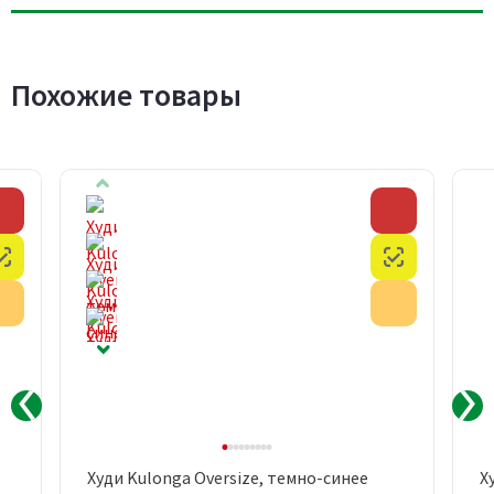
Похожие товары
Скидка
Скидка
Честный знак
Честный з
Акция
Акция
Худи Kulonga Oversize, темно-синее
Х