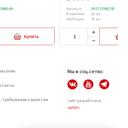
13960.60
Артикул:
5PJT-15992.95
В наличии:
41 шт
Свободно:
41 шт
Купить
несение
Мы в соц.сетях:
нтакты
. требования к макетам
Сайт разработан в
«КРИТ»