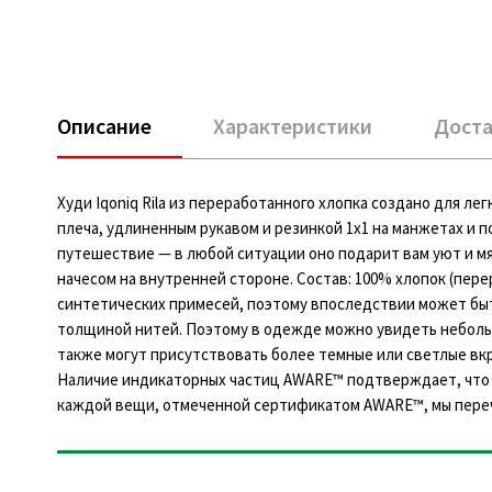
Описание
Характеристики
Доста
Худи Iqoniq Rila из переработанного хлопка создано для л
плеча, удлиненным рукавом и резинкой 1х1 на манжетах и п
путешествие — в любой ситуации оно подарит вам уют и мя
начесом на внутренней стороне. Состав: 100% хлопок (пере
синтетических примесей, поэтому впоследствии может бы
толщиной нитей. Поэтому в одежде можно увидеть небольш
также могут присутствовать более темные или светлые в
Наличие индикаторных частиц AWARE™ подтверждает, что 
каждой вещи, отмеченной сертификатом AWARE™, мы переч