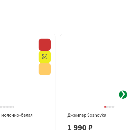
Скидка
Честный знак
Акция
, молочно-белая
Джемпер Sosnovka
рый просмотр
Быстрый просмотр
1 990 ₽