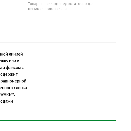
Товара на складе недостаточно для
минимального заказа.
енной линией
ежку или в
м и флисом с
 содержит
неравномерной
енного хлопка
AWARE™.
родажи