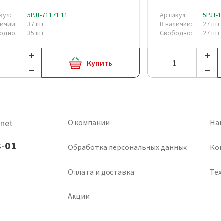
кул:
5PJT-71171.11
Артикул:
5PJT-
личии:
37 шт
В наличии:
27 шт
одно:
35 шт
Свободно:
27 шт
Купить
net
О компании
На
3-01
Обработка персональных данных
Ко
Оплата и доставка
Тех
Акции