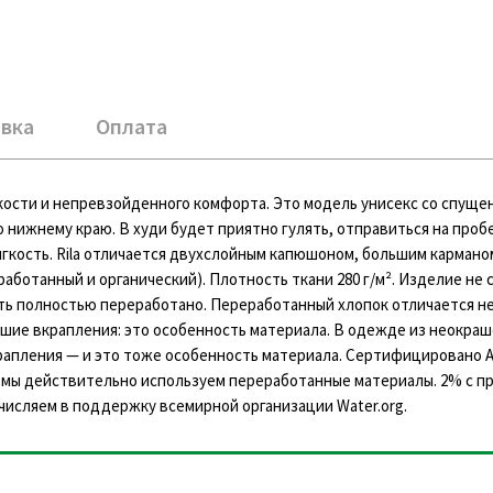
вка
Оплата
егкости и непревзойденного комфорта. Это модель унисекс со спущ
о нижнему краю. В худи будет приятно гулять, отправиться на проб
гкость. Rila отличается двухслойным капюшоном, большим кармано
работанный и органический). Плотность ткани 280 г/м². Изделие не
ть полностью переработано. Переработанный хлопок отличается 
ие вкрапления: это особенность материала. В одежде из неокраш
крапления — и это тоже особенность материала. Сертифицировано 
мы действительно используем переработанные материалы. 2% с п
исляем в поддержку всемирной организации Water.org.