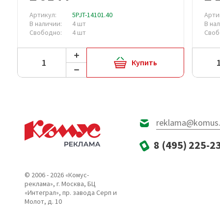
Артикул:
5PJT-14101.40
Арти
В наличии:
4 шт
В на
Свободно:
4 шт
Своб
Купить
reklama@komus.
8 (495) 225-2
© 2006 - 2026 «Комус-
реклама», г. Москва, БЦ
«Интеграл», пр. завода Серп и
Молот, д. 10