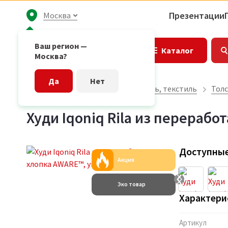
Презентации
Москва
Ваш регион —
Каталог
Москва?
Да
Нет
Главная страница
Одежда, обувь, текстиль
Толс
Худи Iqoniq Rila из перерабо
Доступные
Акция
Эко товар
Характери
Артикул