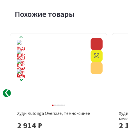
Похожие товары
Скидка
Скидка
Честный знак
Честный знак
Акция
Акция
Худи Kulonga Oversize, темно-синее
Худи
Быстрый просмотр
мел
2 914 ₽
2 