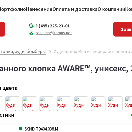
Портфолио
Нанесение
Оплата и доставка
О компании
Ко
8 (495) 225-23-01
Заяв
reklama@komus.net
товки, худи, бомберы
Худи Iqoniq Rila из переработанного 
танного хлопка AWARE™, унисекс, 2
 цвета
стики
6XND-T9404.038.M