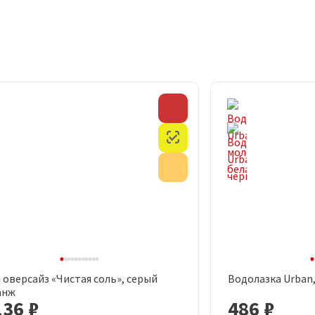
Скидка
Честный знак
Акция
 оверсайз «Чистая соль», серый
Водолазка Urban
Быстрый просмотр
Быст
анж
136 ₽
486 ₽