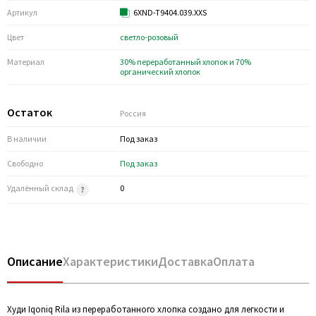
Артикул
6XND-T9404.039.XXS
Цвет
светло-розовый
Материал
30% переработанный хлопок и 70%
органический хлопок
Остаток
Россия
В наличии
Под заказ
Свободно
Под заказ
Удалённый склад
0
Описание
Характеристики
Доставка
Оплата
Худи Iqoniq Rila из переработанного хлопка создано для легкости и