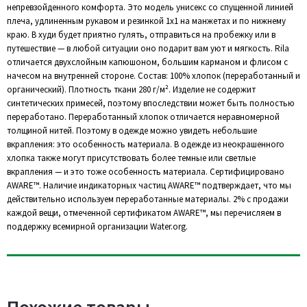
непревзойденного комфорта. Это модель унисекс со спущенной линией
плеча, удлиненным рукавом и резинкой 1х1 на манжетах и по нижнему
краю. В худи будет приятно гулять, отправиться на пробежку или в
путешествие — в любой ситуации оно подарит вам уют и мягкость. Rila
отличается двухслойным капюшоном, большим карманом и флисом с
начесом на внутренней стороне. Состав: 100% хлопок (переработанный и
органический). Плотность ткани 280 г/м². Изделие не содержит
синтетических примесей, поэтому впоследствии может быть полностью
переработано. Переработанный хлопок отличается неравномерной
толщиной нитей. Поэтому в одежде можно увидеть небольшие
вкрапления: это особенность материала. В одежде из неокрашенного
хлопка также могут присутствовать более темные или светлые
вкрапления — и это тоже особенность материала. Сертифицировано
AWARE™. Наличие индикаторных частиц AWARE™ подтверждает, что мы
действительно используем переработанные материалы. 2% с продажи
каждой вещи, отмеченной сертификатом AWARE™, мы перечисляем в
поддержку всемирной организации Water.org.