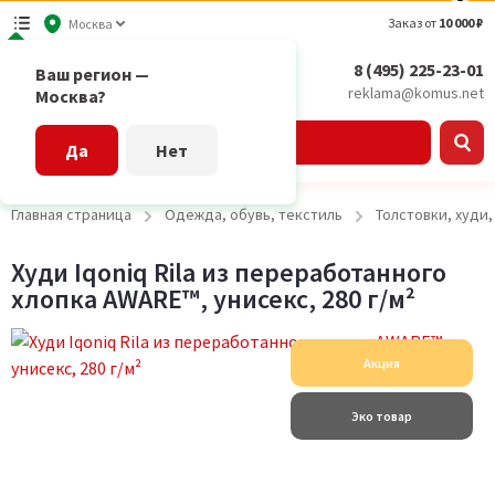
Заказ от
10 000 ₽
Москва
8 (495) 225-23-01
Ваш регион —
reklama@komus.net
Москва?
Каталог
Да
Нет
Главная страница
Одежда, обувь, текстиль
Толстовки, худи
Худи Iqoniq Rila из переработанного
хлопка AWARE™, унисекс, 280 г/м²
Акция
Эко товар