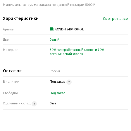
Минимальная сумма заказа по данной позиции 5000 ₽
Характеристики
Смотреть все
Артикул
6XND-T9404.004.XL
Цвет
белый
Материал
30% переработанный хлопок и 70%
органический хлопок
Остаток
Россия
В наличии
Под заказ
Свободно
Под заказ
Удалённый склад
0 шт