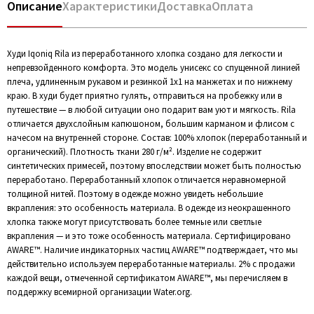
Описание
Характеристики
Доставка
Оплата
Худи Iqoniq Rila из переработанного хлопка создано для легкости и
непревзойденного комфорта. Это модель унисекс со спущенной линией
плеча, удлиненным рукавом и резинкой 1х1 на манжетах и по нижнему
краю. В худи будет приятно гулять, отправиться на пробежку или в
путешествие — в любой ситуации оно подарит вам уют и мягкость. Rila
отличается двухслойным капюшоном, большим карманом и флисом с
начесом на внутренней стороне. Состав: 100% хлопок (переработанный и
органический). Плотность ткани 280 г/м². Изделие не содержит
синтетических примесей, поэтому впоследствии может быть полностью
переработано. Переработанный хлопок отличается неравномерной
толщиной нитей. Поэтому в одежде можно увидеть небольшие
вкрапления: это особенность материала. В одежде из неокрашенного
хлопка также могут присутствовать более темные или светлые
вкрапления — и это тоже особенность материала. Сертифицировано
AWARE™. Наличие индикаторных частиц AWARE™ подтверждает, что мы
действительно используем переработанные материалы. 2% с продажи
каждой вещи, отмеченной сертификатом AWARE™, мы перечисляем в
поддержку всемирной организации Water.org.