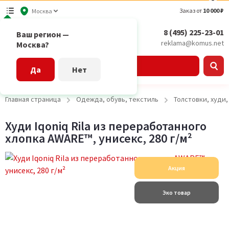
Заказ от
10 000 ₽
Москва
8 (495) 225-23-01
Ваш регион —
reklama@komus.net
Москва?
Каталог
Да
Нет
Главная страница
Одежда, обувь, текстиль
Толстовки, худи
Худи Iqoniq Rila из переработанного
хлопка AWARE™, унисекс, 280 г/м²
Акция
Эко товар