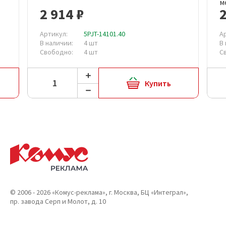
м
2 914 ₽
2
Артикул:
5PJT-14101.40
А
В наличии:
4 шт
В
Свободно:
4 шт
С
Купить
© 2006 - 2026 «Комус-реклама», г. Москва, БЦ «Интеграл»,
пр. завода Серп и Молот, д. 10