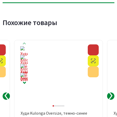
Похожие товары
Скидка
Скидка
Честный знак
Честный з
Акция
Акция
Худи Kulonga Oversize, темно-синее
Х