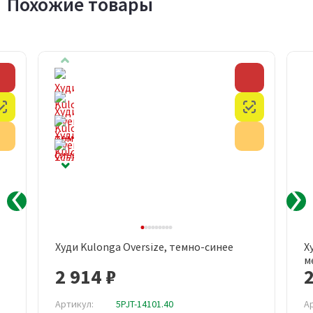
Похожие товары
Скидка
Скидка
Честный знак
Честный з
Акция
Акция
Худи Kulonga Oversize, темно-синее
Х
м
2 914 ₽
2
Артикул:
5PJT-14101.40
А