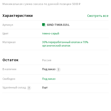
Минимальная сумма заказа по данной позиции 5000 ₽
Характеристики
Смотреть все
Артикул
6XND-T9404.019.L
Цвет
темно-серый
Материал
30% переработанный хлопок и 70%
органический хлопок
Остаток
Россия
В наличии
Под заказ
Свободно
Под заказ
Удалённый склад
0 шт