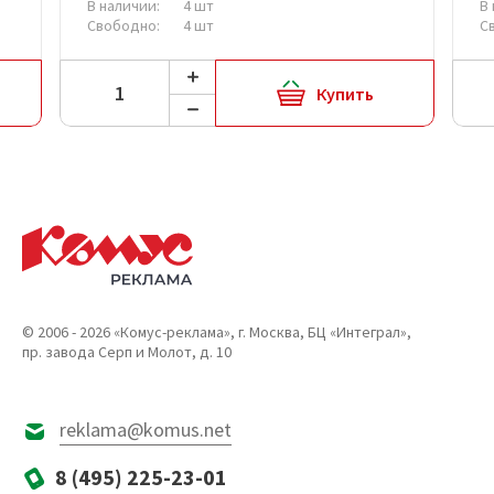
В наличии:
4 шт
В
Свободно:
4 шт
С
Купить
© 2006 - 2026 «Комус-реклама», г. Москва, БЦ «Интеграл»,
пр. завода Серп и Молот, д. 10
reklama@komus.net
8 (495) 225-23-01