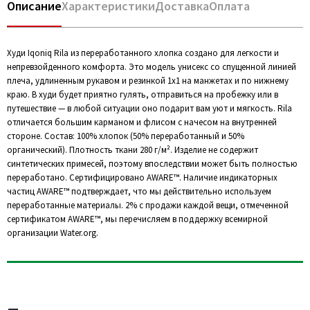
Описание
Характеристики
Доставка
Оплата
Худи Iqoniq Rila из переработанного хлопка создано для легкости и
непревзойденного комфорта. Это модель унисекс со спущенной линией
плеча, удлиненным рукавом и резинкой 1х1 на манжетах и по нижнему
краю. В худи будет приятно гулять, отправиться на пробежку или в
путешествие — в любой ситуации оно подарит вам уют и мягкость. Rila
отличается большим карманом и флисом с начесом на внутренней
стороне. Состав: 100% хлопок (50% переработанный и 50%
органический). Плотность ткани 280 г/м². Изделие не содержит
синтетических примесей, поэтому впоследствии может быть полностью
переработано. Сертифицировано AWARE™. Наличие индикаторных
частиц AWARE™ подтверждает, что мы действительно используем
переработанные материалы. 2% с продажи каждой вещи, отмеченной
сертификатом AWARE™, мы перечисляем в поддержку всемирной
организации Water.org.