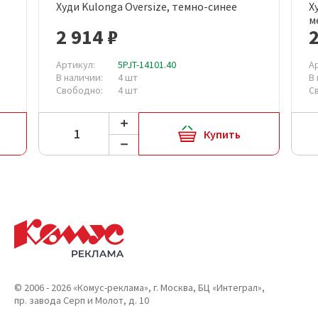
Худи Kulonga Oversize, темно-синее
Х
м
2 914 ₽
2
Артикул:
5PJT-14101.40
А
В наличии:
4 шт
В
Свободно:
4 шт
С
Купить
© 2006 - 2026 «Комус-реклама», г. Москва, БЦ «Интеграл»,
пр. завода Серп и Молот, д. 10