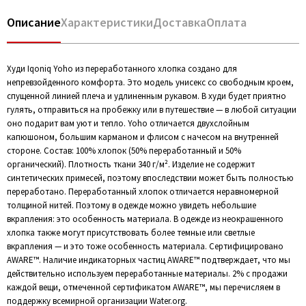
Описание
Характеристики
Доставка
Оплата
Худи Iqoniq Yoho из переработанного хлопка создано для
непревзойденного комфорта. Это модель унисекс со свободным кроем,
спущенной линией плеча и удлиненным рукавом. В худи будет приятно
гулять, отправиться на пробежку или в путешествие — в любой ситуации
оно подарит вам уют и тепло. Yoho отличается двухслойным
капюшоном, большим карманом и флисом с начесом на внутренней
стороне. Состав: 100% хлопок (50% переработанный и 50%
органический). Плотность ткани 340 г/м². Изделие не содержит
синтетических примесей, поэтому впоследствии может быть полностью
переработано. Переработанный хлопок отличается неравномерной
толщиной нитей. Поэтому в одежде можно увидеть небольшие
вкрапления: это особенность материала. В одежде из неокрашенного
хлопка также могут присутствовать более темные или светлые
вкрапления — и это тоже особенность материала. Сертифицировано
AWARE™. Наличие индикаторных частиц AWARE™ подтверждает, что мы
действительно используем переработанные материалы. 2% с продажи
каждой вещи, отмеченной сертификатом AWARE™, мы перечисляем в
поддержку всемирной организации Water.org.