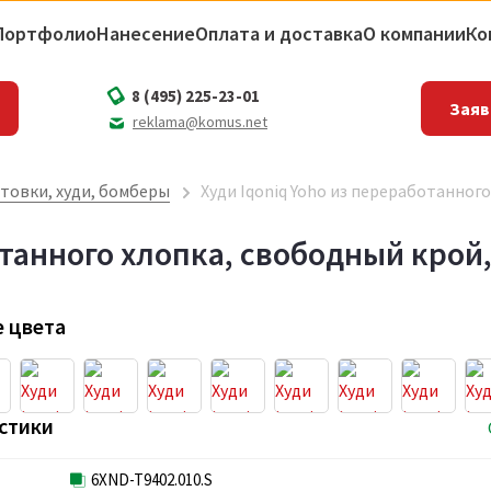
Портфолио
Нанесение
Оплата и доставка
О компании
Ко
8 (495) 225-23-01
Заяв
reklama@komus.net
товки, худи, бомберы
Худи Iqoniq Yoho из переработанного
танного хлопка, свободный крой, 
 цвета
стики
6XND-T9402.010.S