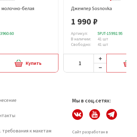
, молочно-белая
Джемпер Sosnovka
рый просмотр
Быстрый просмотр
1 990 ₽
13960.60
Артикул:
5PJT-15992.95
В наличии:
41 шт
Свободно:
41 шт
Купить
несение
Мы в соц.сетях:
нтакты
. требования к макетам
Сайт разработан в