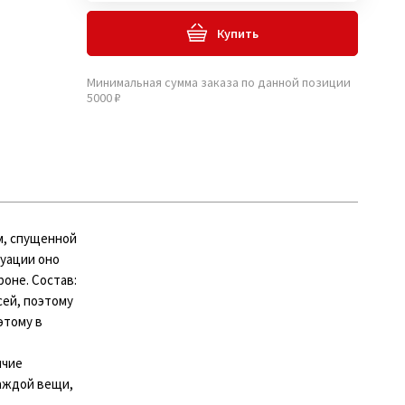
Купить
Минимальная сумма заказа по данной позиции
5000 ₽
м, спущенной
туации оно
оне. Состав:
сей, поэтому
этому в
ичие
аждой вещи,