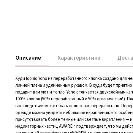
Описание
Характеристики
Доста
Худи Iqoniq Yoho из переработанного хлопка создано для 
линией плеча и удлиненным рукавом. В худи будет приятно
подарит вам уют и тепло. Yoho отличается двухслойным ка
100% хлопок (50% переработанный и 50% органический). Пл
впоследствии может быть полностью переработано. Перер
одежде можно увидеть небольшие вкрапления: это особенн
присутствовать более темные или светлые вкрапления — 
индикаторных частиц AWARE™ подтверждает, что мы дейст
отмеченной сертификатом AWARE™, мы перечисляем в подд