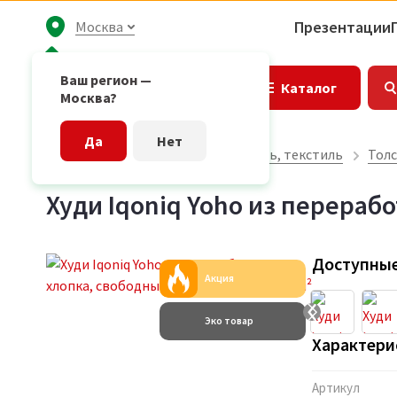
Презентации
Москва
Ваш регион —
Каталог
Москва?
Да
Нет
Главная страница
Одежда, обувь, текстиль
Толс
Худи Iqoniq Yoho из перерабо
Доступные
Акция
Эко товар
Характери
Артикул