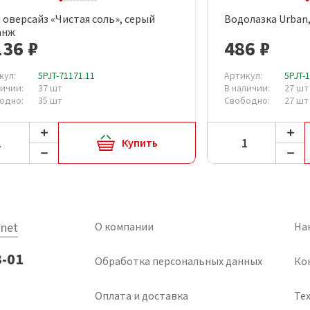
 оверсайз «Чистая соль», серый
Водолазка Urban
Быстрый просмотр
Быст
анж
136 ₽
486 ₽
кул:
5PJT-71171.11
Артикул:
5PJT-
личии:
37 шт
В наличии:
27 шт
одно:
35 шт
Свободно:
27 шт
Купить
net
О компании
На
3-01
Обработка персональных данных
Ко
Оплата и доставка
Тех