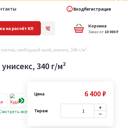
нтакты
Вход
Регистрация
Корзина
ка на расчёт КП
Заказ от
10 000 ₽
 хлопка, свободный крой, унисекс, 340 г/м²
унисекс, 340 г/м²
6 400 ₽
Цена
Тираж
Смотреть все