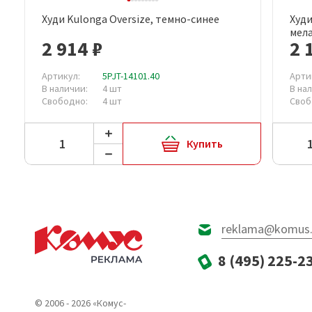
Худи Kulonga Oversize, темно-синее
Худи
Быстрый просмотр
мел
2 914 ₽
2 
Артикул:
5PJT-14101.40
Арти
В наличии:
4 шт
В на
Свободно:
4 шт
Своб
Купить
reklama@komus.
8 (495) 225-2
© 2006 - 2026 «Комус-