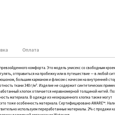
вка
Оплата
непревзойденного комфорта. Это модель унисекс со свободным крое
 гулять, отправиться на пробежку или в путешествие — в любой си
пюшоном, большим карманом и флисом с начесом на внутренней стор
отность ткани 340 г/м². Изделие не содержит синтетических приме
аботанный хлопок отличается неравномерной толщиной нитей. По
ость материала. В одежде из неокрашенного хлопка также могут
и это тоже особенность материала. Сертифицировано AWARE™. Нал
вительно используем переработанные материалы. 2% с продажи к
ержку всемирной организации Water.org.