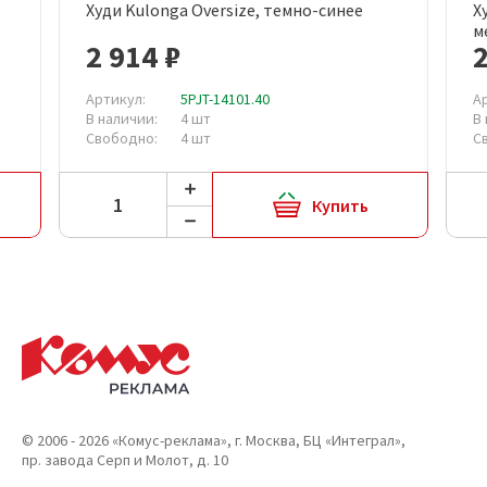
Худи Kulonga Oversize, темно-синее
Х
м
2 914 ₽
2
Артикул:
5PJT-14101.40
А
В наличии:
4 шт
В
Свободно:
4 шт
С
Купить
© 2006 - 2026 «Комус-реклама», г. Москва, БЦ «Интеграл»,
пр. завода Серп и Молот, д. 10