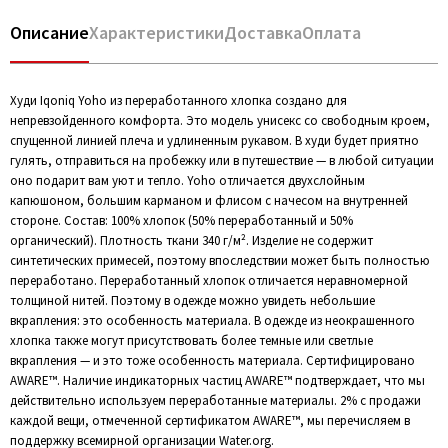
Описание
Характеристики
Доставка
Оплата
Худи Iqoniq Yoho из переработанного хлопка создано для
непревзойденного комфорта. Это модель унисекс со свободным кроем,
спущенной линией плеча и удлиненным рукавом. В худи будет приятно
гулять, отправиться на пробежку или в путешествие — в любой ситуации
оно подарит вам уют и тепло. Yoho отличается двухслойным
капюшоном, большим карманом и флисом с начесом на внутренней
стороне. Состав: 100% хлопок (50% переработанный и 50%
органический). Плотность ткани 340 г/м². Изделие не содержит
синтетических примесей, поэтому впоследствии может быть полностью
переработано. Переработанный хлопок отличается неравномерной
толщиной нитей. Поэтому в одежде можно увидеть небольшие
вкрапления: это особенность материала. В одежде из неокрашенного
хлопка также могут присутствовать более темные или светлые
вкрапления — и это тоже особенность материала. Сертифицировано
AWARE™. Наличие индикаторных частиц AWARE™ подтверждает, что мы
действительно используем переработанные материалы. 2% с продажи
каждой вещи, отмеченной сертификатом AWARE™, мы перечисляем в
поддержку всемирной организации Water.org.