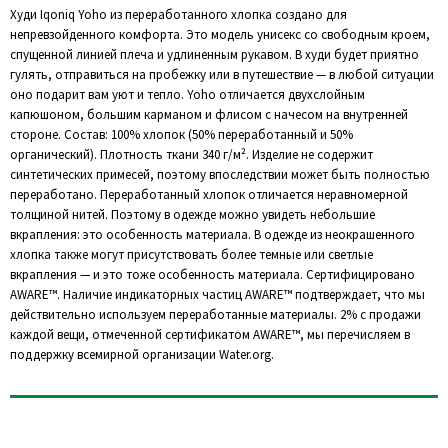
Худи Iqoniq Yoho из переработанного хлопка создано для
непревзойденного комфорта. Это модель унисекс со свободным кроем,
спущенной линией плеча и удлиненным рукавом. В худи будет приятно
гулять, отправиться на пробежку или в путешествие — в любой ситуации
оно подарит вам уют и тепло. Yoho отличается двухслойным
капюшоном, большим карманом и флисом с начесом на внутренней
стороне. Состав: 100% хлопок (50% переработанный и 50%
органический). Плотность ткани 340 г/м². Изделие не содержит
синтетических примесей, поэтому впоследствии может быть полностью
переработано. Переработанный хлопок отличается неравномерной
толщиной нитей. Поэтому в одежде можно увидеть небольшие
вкрапления: это особенность материала. В одежде из неокрашенного
хлопка также могут присутствовать более темные или светлые
вкрапления — и это тоже особенность материала. Сертифицировано
AWARE™. Наличие индикаторных частиц AWARE™ подтверждает, что мы
действительно используем переработанные материалы. 2% с продажи
каждой вещи, отмеченной сертификатом AWARE™, мы перечисляем в
поддержку всемирной организации Water.org.