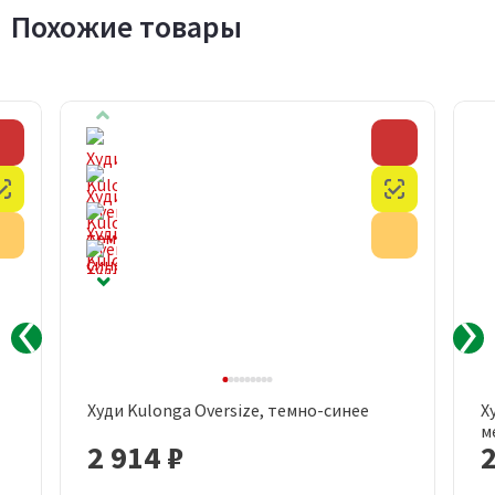
Похожие товары
Скидка
Скидка
Честный знак
Честный з
Акция
Акция
Худи Kulonga Oversize, темно-синее
Х
м
2 914 ₽
2