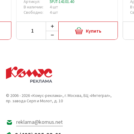
Артикул:
5PJT-14101.40
А
В наличии:
4 шт
В
Свободно:
4 шт
С
Купить
© 2006 - 2026 «Комус-реклама», г. Москва, БЦ «Интеграл»,
пр. завода Серп и Молот, д. 10
reklama@komus.net