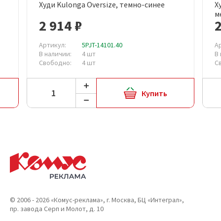
Худи Kulonga Oversize, темно-синее
Х
м
2 914 ₽
2
Артикул:
5PJT-14101.40
А
В наличии:
4 шт
В
Свободно:
4 шт
С
Купить
© 2006 - 2026 «Комус-реклама», г. Москва, БЦ «Интеграл»,
пр. завода Серп и Молот, д. 10