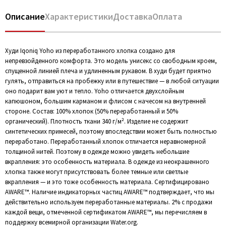
Описание
Характеристики
Доставка
Оплата
Худи Iqoniq Yoho из переработанного хлопка создано для
непревзойденного комфорта. Это модель унисекс со свободным кроем,
спущенной линией плеча и удлиненным рукавом. В худи будет приятно
гулять, отправиться на пробежку или в путешествие — в любой ситуации
оно подарит вам уют и тепло. Yoho отличается двухслойным
капюшоном, большим карманом и флисом с начесом на внутренней
стороне. Состав: 100% хлопок (50% переработанный и 50%
органический). Плотность ткани 340 г/м². Изделие не содержит
синтетических примесей, поэтому впоследствии может быть полностью
переработано. Переработанный хлопок отличается неравномерной
толщиной нитей. Поэтому в одежде можно увидеть небольшие
вкрапления: это особенность материала. В одежде из неокрашенного
хлопка также могут присутствовать более темные или светлые
вкрапления — и это тоже особенность материала. Сертифицировано
AWARE™. Наличие индикаторных частиц AWARE™ подтверждает, что мы
действительно используем переработанные материалы. 2% с продажи
каждой вещи, отмеченной сертификатом AWARE™, мы перечисляем в
поддержку всемирной организации Water.org.