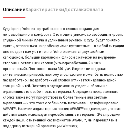
Описание
Характеристики
Доставка
Оплата
Худи Iqoniq Yoho из переработанного хлопка создано для
непревзойденного комфорта. Это модель унисекс со свободным кроем,
спущенной линией плеча и удлиненным рукавом. В худи будет приятно
гулять, отправиться на пробежку или в путешествие — в любой ситуации
оно подарит вам уют и тепло. Yoho отличается двухслойным
капюшоном, большим карманом и флисом с начесом на внутренней
стороне. Состав: 100% хлопок (50% переработанный и 50%
органический). Плотность ткани 340 г/м². Изделие не содержит
синтетических примесей, поэтому впоследствии может быть полностью
переработано. Переработанный хлопок отличается неравномерной
толщиной нитей. Поэтому в одежде можно увидеть небольшие
вкрапления: это особенность материала. В одежде из неокрашенного
хлопка также могут присутствовать более темные или светлые
вкрапления — и это тоже особенность материала. Сертифицировано
AWARE™. Наличие индикаторных частиц AWARE™ подтверждает, что мы
действительно используем переработанные материалы. 2% с продажи
каждой вещи, отмеченной сертификатом AWARE™, мы перечисляем в
поддержку всемирной организации Water.org.