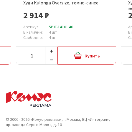
Худи Kulonga Oversize, темно-синее
Х
м
2 914 ₽
2
Артикул:
5PJT-14101.40
А
В наличии:
4 шт
В
Свободно:
4 шт
С
Купить
© 2006 - 2026 «Комус-реклама», г. Москва, БЦ «Интеграл»,
пр. завода Серп и Молот, д. 10