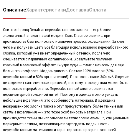
Описание
Характеристики
Доставка
Оплата
Свитшот Iqoniq Denali из переработанного хлопка — еще более
экологичный аналог нашей модели Zion. Главное отличие: при
производстве был полностью исключен процесс окрашивания. За счет
чего мы получаем цвет? Все благодаря использованию переработанного
хлопка, который уже имеет определенный оттенок, после чего
смешивается с первичным органическим. В результате получаем
красивый меланжевый эффект. Внутри худи — флис с начесом для еще
большего комфорта. Модель унисекс. Состав: 100% хлопок (50%
переработанный и 50% органический). Плотность ткани 340 г/м². Изделие
не содержит синтетических примесей, поэтому впоследствии может быть
полностью переработано. Переработанный хлопок отличается
неравномерной толщиной нитей. Поэтому в одежде можно увидеть
небольшие вкрапления: это особенность материала. В одежде из
неокрашенного хлопка также могут присутствовать более темные или
светлые вкрапления — и это тоже особенность материала. При
производстве ткани мы использовали технологию AWARE™, специальные
маркерные частицы, позволяющие подтвердить подлинность
переработанных материалов и гарантировать прозрачность всей