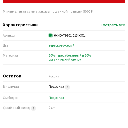
Минимальная сумма заказа по данной позиции 5000 ₽
Характеристики
Смотреть все
Артикул
6XND-T9301.013.XXXL
Цвет
вересково-серый
Материал
50% переработанный и 50%
органический хлопок
Остаток
Россия
В наличии
Под заказ
Свободно
Под заказ
Удалённый склад
0 шт