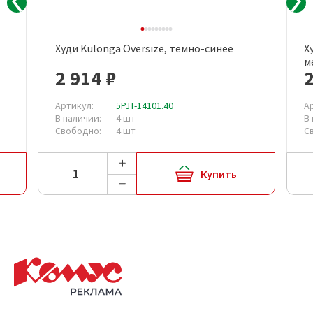
Худи Kulonga Oversize, темно-синее
Х
м
2 914 ₽
2
Артикул:
5PJT-14101.40
А
В наличии:
4 шт
В
Свободно:
4 шт
С
Купить