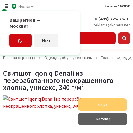
Заказ от
10 000 ₽
Москва
8 (495) 225-23-01
Ваш регион —
reklama@komus.net
Москва?
Каталог
Да
Нет
Главная страница
Одежда, обувь, текстиль
Толстовки, худи
Свитшот Iqoniq Denali из
переработанного неокрашенного
хлопка, унисекс, 340 г/м²
Акция
Эко товар