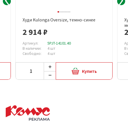
Худи Kulonga Oversize, темно-синее
Х
м
2 914 ₽
2
Артикул:
5PJT-14101.40
А
В наличии:
4 шт
В
Свободно:
4 шт
С
Купить