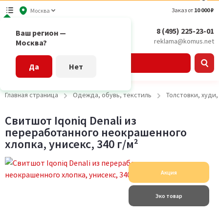
Заказ от
10 000 ₽
Москва
8 (495) 225-23-01
Ваш регион —
reklama@komus.net
Москва?
Каталог
Да
Нет
Главная страница
Одежда, обувь, текстиль
Толстовки, худи
Свитшот Iqoniq Denali из
переработанного неокрашенного
хлопка, унисекс, 340 г/м²
Акция
Эко товар