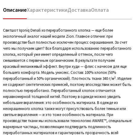
Описание
Характеристики
Доставка
Оплата
Свитшот Iqoniq Denali из переработанного хлопка — еще более
экологичный аналог нашей модели Zion. Главное отличие: при
производстве был полностью исключен процесс окрашивания. За счет
чего мы получаем цвет? Все благодаря использованию переработанного
хлопка, который уже имеет определенный оттенок, после чего
смешивается с первичным органическим. В результате получаем
красивый меланжевый эффект. Внутри худи — флис с начесом для еще
большего комфорта. Модель унисекс. Состав: 100% хлопок (50%
переработанный и 50% органический). Плотность ткани 340 г/м². Изделие
не содержит синтетических примесей, поэтому впоследствии может быть
полностью переработано. Переработанный хлопок отличается
неравномерной толщиной нитей. Поэтому в одежде можно увидеть
небольшие вкрапления: это особенность материала. В одежде из
неокрашенного хлопка также могут присутствовать более темные или
светлые вкрапления — и это тоже особенность материала. При
производстве ткани мы использовали технологию AWARE™, специальные
маркерные частицы, позволяющие подтвердить подлинность
переработанных материалов и гарантировать прозрачность всей