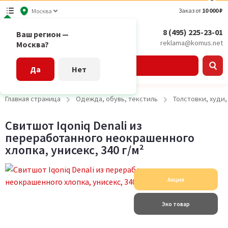
Заказ от
10 000 ₽
Москва
8 (495) 225-23-01
Ваш регион —
reklama@komus.net
Москва?
Каталог
Да
Нет
Главная страница
Одежда, обувь, текстиль
Толстовки, худи
Свитшот Iqoniq Denali из
переработанного неокрашенного
хлопка, унисекс, 340 г/м²
Акция
Эко товар