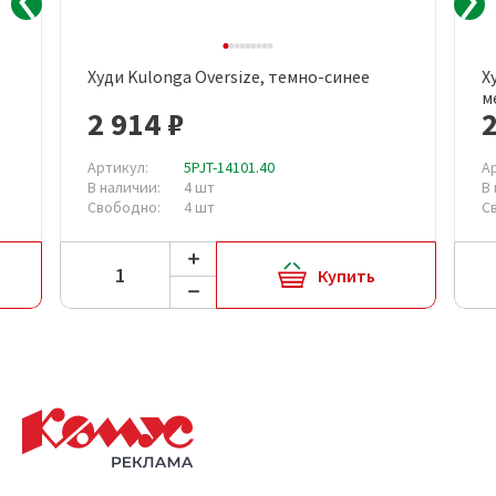
Худи Kulonga Oversize, темно-синее
Х
м
2 914 ₽
2
Артикул:
5PJT-14101.40
А
В наличии:
4 шт
В
Свободно:
4 шт
С
Купить