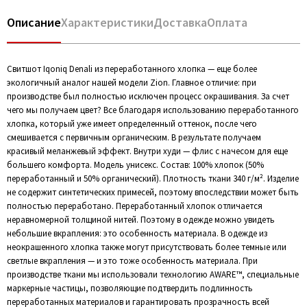
Описание
Характеристики
Доставка
Оплата
Свитшот Iqoniq Denali из переработанного хлопка — еще более
экологичный аналог нашей модели Zion. Главное отличие: при
производстве был полностью исключен процесс окрашивания. За счет
чего мы получаем цвет? Все благодаря использованию переработанного
хлопка, который уже имеет определенный оттенок, после чего
смешивается с первичным органическим. В результате получаем
красивый меланжевый эффект. Внутри худи — флис с начесом для еще
большего комфорта. Модель унисекс. Состав: 100% хлопок (50%
переработанный и 50% органический). Плотность ткани 340 г/м². Изделие
не содержит синтетических примесей, поэтому впоследствии может быть
полностью переработано. Переработанный хлопок отличается
неравномерной толщиной нитей. Поэтому в одежде можно увидеть
небольшие вкрапления: это особенность материала. В одежде из
неокрашенного хлопка также могут присутствовать более темные или
светлые вкрапления — и это тоже особенность материала. При
производстве ткани мы использовали технологию AWARE™, специальные
маркерные частицы, позволяющие подтвердить подлинность
переработанных материалов и гарантировать прозрачность всей