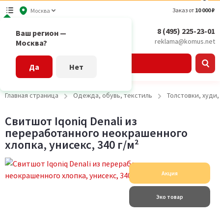
Заказ от
10 000 ₽
Москва
8 (495) 225-23-01
Ваш регион —
reklama@komus.net
Москва?
Каталог
Да
Нет
Главная страница
Одежда, обувь, текстиль
Толстовки, худи
Свитшот Iqoniq Denali из
переработанного неокрашенного
хлопка, унисекс, 340 г/м²
Акция
Эко товар