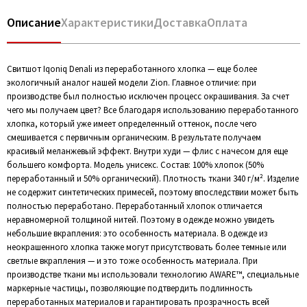
Описание
Характеристики
Доставка
Оплата
Свитшот Iqoniq Denali из переработанного хлопка — еще более
экологичный аналог нашей модели Zion. Главное отличие: при
производстве был полностью исключен процесс окрашивания. За счет
чего мы получаем цвет? Все благодаря использованию переработанного
хлопка, который уже имеет определенный оттенок, после чего
смешивается с первичным органическим. В результате получаем
красивый меланжевый эффект. Внутри худи — флис с начесом для еще
большего комфорта. Модель унисекс. Состав: 100% хлопок (50%
переработанный и 50% органический). Плотность ткани 340 г/м². Изделие
не содержит синтетических примесей, поэтому впоследствии может быть
полностью переработано. Переработанный хлопок отличается
неравномерной толщиной нитей. Поэтому в одежде можно увидеть
небольшие вкрапления: это особенность материала. В одежде из
неокрашенного хлопка также могут присутствовать более темные или
светлые вкрапления — и это тоже особенность материала. При
производстве ткани мы использовали технологию AWARE™, специальные
маркерные частицы, позволяющие подтвердить подлинность
переработанных материалов и гарантировать прозрачность всей