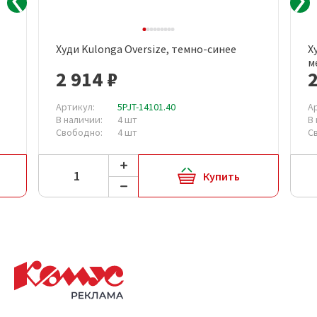
Худи Kulonga Oversize, темно-синее
Х
м
2 914 ₽
2
Артикул:
5PJT-14101.40
А
В наличии:
4 шт
В
Свободно:
4 шт
С
Купить