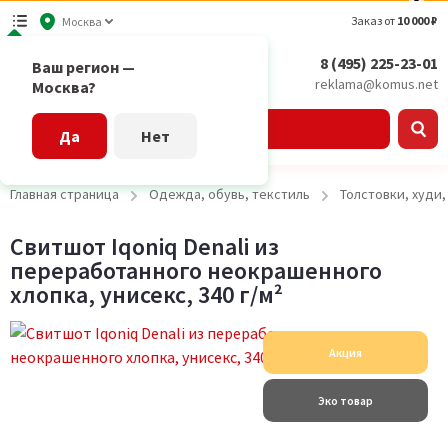
Заказ от
10 000 ₽
Москва
8 (495) 225-23-01
Ваш регион —
reklama@komus.net
Москва?
Каталог
Да
Нет
Главная страница
Одежда, обувь, текстиль
Толстовки, худи
Свитшот Iqoniq Denali из
переработанного неокрашенного
хлопка, унисекс, 340 г/м²
Акция
Эко товар