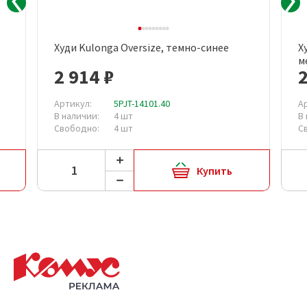
Худи Kulonga Oversize, темно-синее
Х
м
2 914 ₽
2
Артикул:
5PJT-14101.40
А
В наличии:
4 шт
В
Свободно:
4 шт
С
Купить