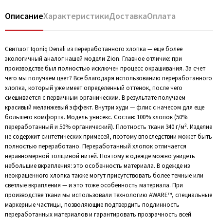
Описание
Характеристики
Доставка
Оплата
Свитшот Iqoniq Denali из переработанного хлопка — еще более
экологичный аналог нашей модели Zion. Главное отличие: при
производстве был полностью исключен процесс окрашивания. За счет
чего мы получаем цвет? Все благодаря использованию переработанного
хлопка, который уже имеет определенный оттенок, после чего
смешивается с первичным органическим. В результате получаем
красивый меланжевый эффект. Внутри худи — флис с начесом для еще
большего комфорта. Модель унисекс. Состав: 100% хлопок (50%
переработанный и 50% органический). Плотность ткани 340 г/м². Изделие
не содержит синтетических примесей, поэтому впоследствии может быть
полностью переработано. Переработанный хлопок отличается
неравномерной толщиной нитей. Поэтому в одежде можно увидеть
небольшие вкрапления: это особенность материала. В одежде из
неокрашенного хлопка также могут присутствовать более темные или
светлые вкрапления — и это тоже особенность материала. При
производстве ткани мы использовали технологию AWARE™, специальные
маркерные частицы, позволяющие подтвердить подлинность
переработанных материалов и гарантировать прозрачность всей