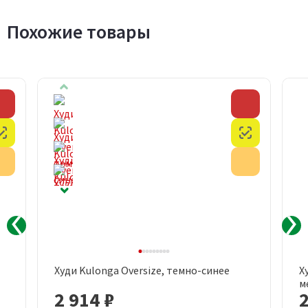
Похожие товары
Скидка
Скидка
Честный знак
Честный з
Акция
Акция
Худи Kulonga Oversize, темно-синее
Х
м
2 914 ₽
2