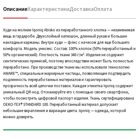
Описание
Характеристики
Доставка
Оплата
Худи на молнии Iqoniq Abisko из переработанного хлопка — незаменимая
вещь в гардеробе. Двухслойный капюшон, длинный рукав и большие
накладные карманы. Внутри худи — флис с начесом для еще большего
комфорта. Модель унисекс. Состав: 100% хлопок (50% переработанный и
50% органический). Плотность ткани 340 г/м². Изделие не содержит
синтетических примесей, поэтому впоследствии может быть полностью
переработано. При производстве ткани мы использовали технологию
AWARE™, специальные маркерные частицы, позволяющие подтвердить
подлинность переработанных материалов и гарантировать
прозрачность всей цепочки поставок. Каждая этикетка Iqoniq содержит
уникальный QR-код. Отсканируйте его с помощью своего смартфона,
чтобы посмотреть цифровой паспорт изделия. Ткань сертифицирована
OEKO-TEX® STANDARD 100. Переработанный материал допускает
небольшие вкрапления и вариации цвета. Iqoniq — одежда, которой
можно доверять.