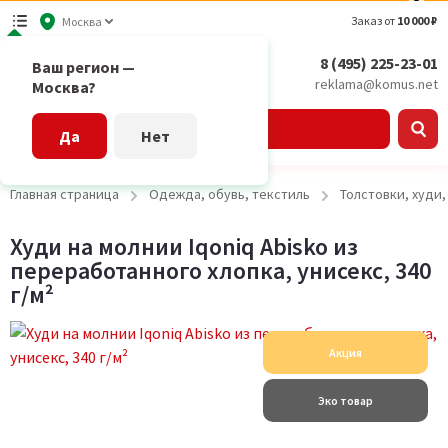
Заказ от
10 000 ₽
Москва
8 (495) 225-23-01
Ваш регион —
reklama@komus.net
Москва?
Каталог
Да
Нет
Главная страница
Одежда, обувь, текстиль
Толстовки, худи
Худи на молнии Iqoniq Abisko из
переработанного хлопка, унисекс, 340
г/м²
Акция
Эко товар