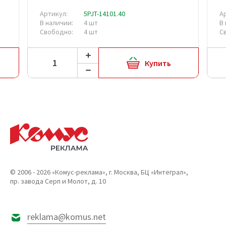
Артикул:
5PJT-14101.40
А
В наличии:
4 шт
В
Свободно:
4 шт
С
Купить
© 2006 - 2026 «Комус-реклама», г. Москва, БЦ «Интеграл»,
пр. завода Серп и Молот, д. 10
reklama@komus.net