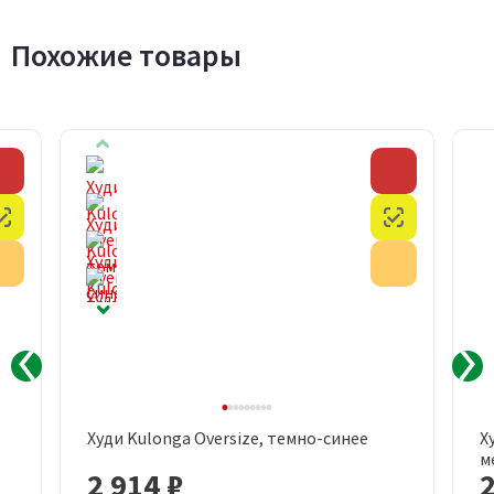
Похожие товары
Скидка
Скидка
Честный знак
Честный з
Акция
Акция
Худи Kulonga Oversize, темно-синее
Х
м
2 914 ₽
2