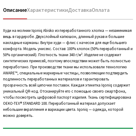
Описание
Характеристики
Доставка
Оплата
Худи на молнии Iqoniq Abisko из переработанного хлопка — незаменимая
вещь в гардеробе. Двухслойный капюшон, длинный рукав и большие
накладные карманы. Внутри худи — флис с начесом для еще большего
комфорта. Модель унисекс. Состав: 100% хлопок (50% переработанный и
50% органический). Плотность ткани 340 г/м². Изделие не содержит
синтетических примесей, поэтому впоследствии может быть полностью
переработано. При производстве ткани мы использовали технологию
AWARE™, специальные маркерные частицы, позволяющие подтвердить
подлинность переработанных материалов и гарантировать
прозрачность всей цепочки поставок. Каждая этикетка Iqoniq содержит
уникальный QR-код. Отсканируйте его с помощью своего смартфона,
чтобы посмотреть цифровой паспорт изделия. Ткань сертифицирована
OEKO-TEX® STANDARD 100. Переработанный материал допускает
небольшие вкрапления и вариации цвета. Iqoniq — одежда, которой
можно доверять.