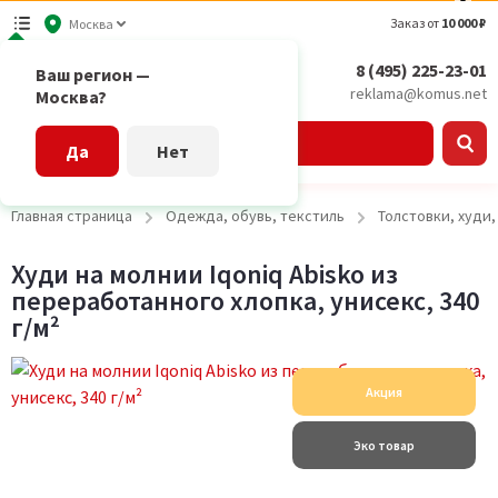
Заказ от
10 000 ₽
Москва
8 (495) 225-23-01
Ваш регион —
reklama@komus.net
Москва?
Каталог
Да
Нет
Главная страница
Одежда, обувь, текстиль
Толстовки, худи
Худи на молнии Iqoniq Abisko из
переработанного хлопка, унисекс, 340
г/м²
Акция
Эко товар