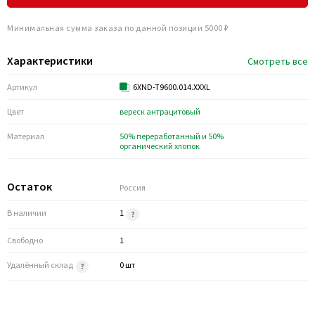
Минимальная сумма заказа по данной позиции 5000 ₽
Характеристики
Смотреть все
Артикул
6XND-T9600.014.XXXL
Цвет
вереск антрацитовый
Материал
50% переработанный и 50%
органический хлопок
Остаток
Россия
В наличии
1
Свободно
1
Удалённый склад
0 шт