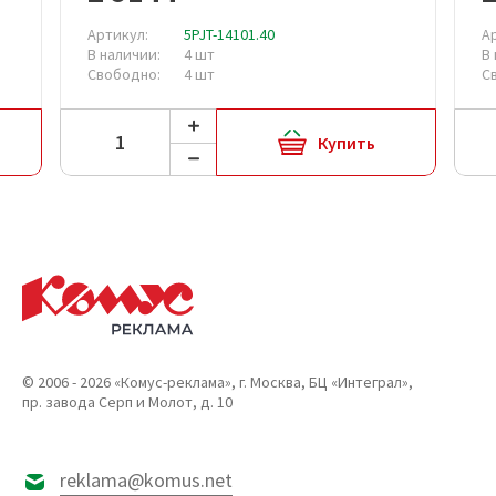
Артикул:
5PJT-14101.40
А
В наличии:
4 шт
В
Свободно:
4 шт
С
Купить
© 2006 - 2026 «Комус-реклама», г. Москва, БЦ «Интеграл»,
пр. завода Серп и Молот, д. 10
reklama@komus.net