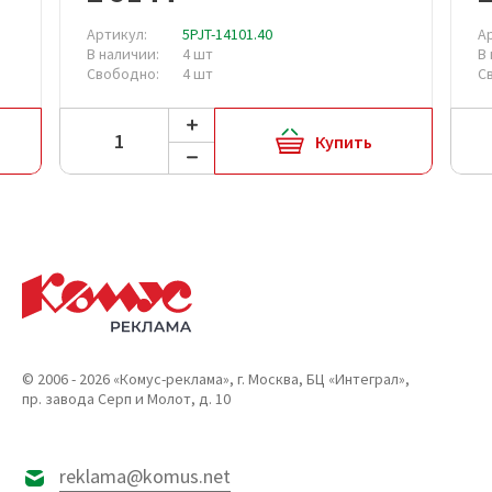
Артикул:
5PJT-14101.40
А
В наличии:
4 шт
В
Свободно:
4 шт
С
Купить
© 2006 - 2026 «Комус-реклама», г. Москва, БЦ «Интеграл»,
пр. завода Серп и Молот, д. 10
reklama@komus.net