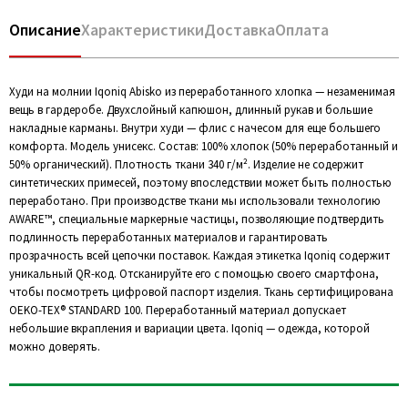
Описание
Характеристики
Доставка
Оплата
Худи на молнии Iqoniq Abisko из переработанного хлопка — незаменимая
вещь в гардеробе. Двухслойный капюшон, длинный рукав и большие
накладные карманы. Внутри худи — флис с начесом для еще большего
комфорта. Модель унисекс. Состав: 100% хлопок (50% переработанный и
50% органический). Плотность ткани 340 г/м². Изделие не содержит
синтетических примесей, поэтому впоследствии может быть полностью
переработано. При производстве ткани мы использовали технологию
AWARE™, специальные маркерные частицы, позволяющие подтвердить
подлинность переработанных материалов и гарантировать
прозрачность всей цепочки поставок. Каждая этикетка Iqoniq содержит
уникальный QR-код. Отсканируйте его с помощью своего смартфона,
чтобы посмотреть цифровой паспорт изделия. Ткань сертифицирована
OEKO-TEX® STANDARD 100. Переработанный материал допускает
небольшие вкрапления и вариации цвета. Iqoniq — одежда, которой
можно доверять.