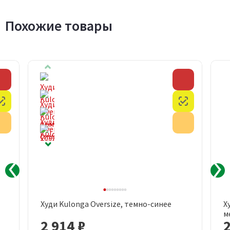
Похожие товары
Скидка
Скидка
Честный знак
Честный з
Акция
Акция
Худи Kulonga Oversize, темно-синее
Х
м
2 914 ₽
2