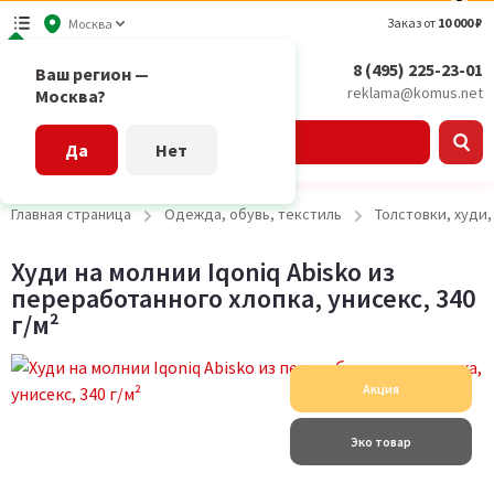
Заказ от
10 000 ₽
Москва
8 (495) 225-23-01
Ваш регион —
reklama@komus.net
Москва?
Каталог
Да
Нет
Главная страница
Одежда, обувь, текстиль
Толстовки, худи
Худи на молнии Iqoniq Abisko из
переработанного хлопка, унисекс, 340
г/м²
Акция
Эко товар