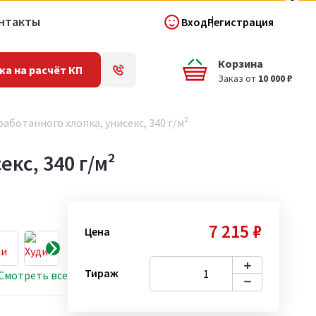
нтакты
Вход
Регистрация
Корзина
ка на расчёт КП
Заказ от
10 000 ₽
работанного хлопка, унисекс, 340 г/м²
кс, 340 г/м²
7 215 ₽
Цена
Тираж
Смотреть все