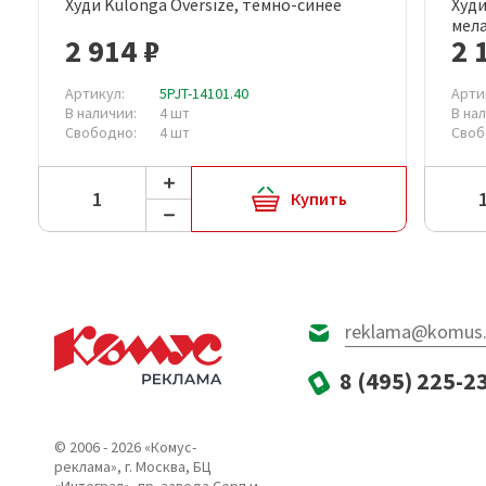
Худи Kulonga Oversize, темно-синее
Худи
Быстрый просмотр
мел
2 914 ₽
2 
Артикул:
5PJT-14101.40
Арти
В наличии:
4 шт
В на
Свободно:
4 шт
Своб
Купить
reklama@komus.
8 (495) 225-2
© 2006 - 2026 «Комус-
реклама», г. Москва, БЦ