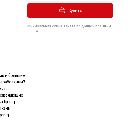
Купить
Минимальная сумма заказа по данной позиции
5000 ₽
кав и большие
ереработанный
быть
позволяющие
а Iqoniq
Ткань
qoniq —