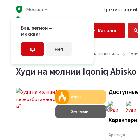
Презентации
Москва
Ваш регион —
Каталог
Москва?
Да
Нет
Главная страница
Одежда, обувь, текстиль
Толс
Худи на молнии Iqoniq Abisko
Доступные
Акция
Эко товар
Характери
Артикул