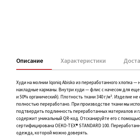
Описание
Характеристики
Доста
Худи на молнии Iqoniq Abisko из переработанного хлопка 
накладные карманы. Внутри худи — флис с начесом для еще
и 50% органический). Плотность ткани 340 г/м². Изделие 
полностью переработано. При производстве ткани мы исп
подтвердить подлинность переработанных материалов и га
содержит уникальный QR-код. Отсканируйте его с помощью
сертифицирована OEKO-TEX® STANDARD 100. Переработанны
одежда, которой можно доверять.