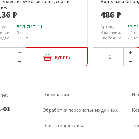
 оверсайз «Чистая соль», серый
Водолазка Urban
Быстрый просмотр
Быст
анж
136 ₽
486 ₽
кул:
5PJT-71171.11
Артикул:
5PJT-
личии:
37 шт
В наличии:
27 шт
одно:
35 шт
Свободно:
27 шт
Купить
net
О компании
На
3-01
Обработка персональных данных
Ко
Оплата и доставка
Тех