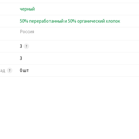
черный
50% переработанный и 50% органический хлопок
Россия
3
3
лад
0 шт