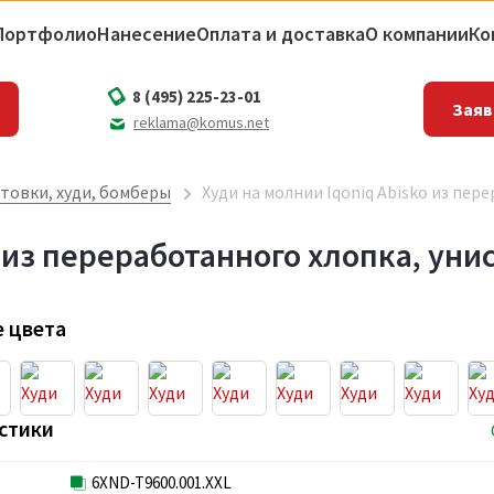
Портфолио
Нанесение
Оплата и доставка
О компании
Ко
8 (495) 225-23-01
Заяв
reklama@komus.net
товки, худи, бомберы
Худи на молнии Iqoniq Abisko из пере
 из переработанного хлопка, унисе
 цвета
стики
6XND-T9600.001.XXL