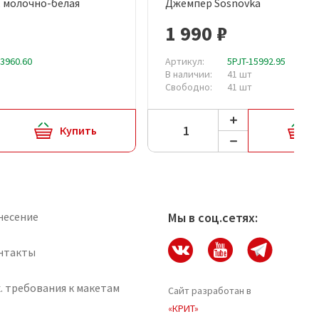
, молочно-белая
Джемпер Sosnovka
рый просмотр
Быстрый просмотр
1 990 ₽
13960.60
Артикул:
5PJT-15992.95
В наличии:
41 шт
Свободно:
41 шт
Купить
несение
Мы в соц.сетях:
нтакты
. требования к макетам
Сайт разработан в
«КРИТ»