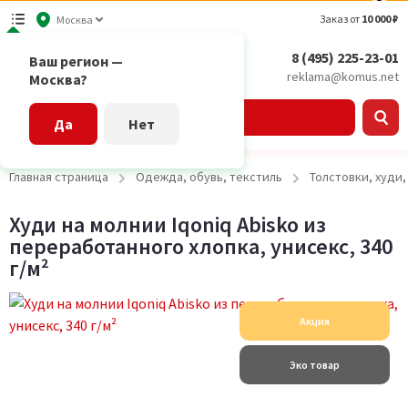
Заказ от
10 000 ₽
Москва
8 (495) 225-23-01
Ваш регион —
reklama@komus.net
Москва?
Каталог
Да
Нет
Главная страница
Одежда, обувь, текстиль
Толстовки, худи
Худи на молнии Iqoniq Abisko из
переработанного хлопка, унисекс, 340
г/м²
Акция
Эко товар