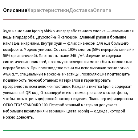
Описание
Характеристики
Доставка
Оплата
Худи на молнии Iqoniq Abisko из переработанного хлопка — незаменимая
вещь в гардеробе. Двухслойный капюшон, длинный рукав и большие
накладные карманы. Внутри худи — флис с начесом для еще большего
комфорта. Модель унисекс. Состав: 100% хлопок (50% переработанный и
50% органический). Плотность ткани 340 г/м². Изделие не содержит
синтетических примесей, поэтому впоследствии может быть полностью
переработано. При производстве ткани мы использовали технологию
AWARE™, специальные маркерные частицы, позволяющие подтвердить
подлинность переработанных материалов и гарантировать
прозрачность всей цепочки поставок. Каждая этикетка Iqoniq содержит
уникальный QR-код. Отсканируйте его с помощью своего смартфона,
чтобы посмотреть цифровой паспорт изделия. Ткань сертифицирована
OEKO-TEX® STANDARD 100. Переработанный материал допускает
небольшие вкрапления и вариации цвета. Iqoniq — одежда, которой
можно доверять.