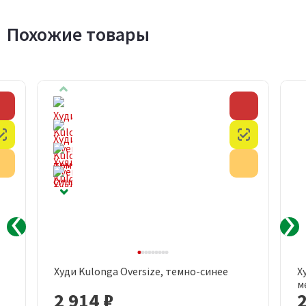
Похожие товары
Скидка
Скидка
Честный знак
Честный з
Акция
Акция
Худи Kulonga Oversize, темно-синее
Х
м
2 914 ₽
2