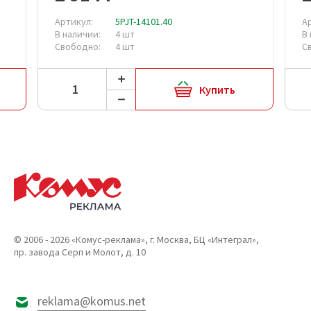
Артикул:
5PJT-14101.40
А
В наличии:
4 шт
В
Свободно:
4 шт
С
Купить
© 2006 - 2026 «Комус-реклама», г. Москва, БЦ «Интеграл»,
пр. завода Серп и Молот, д. 10
reklama@komus.net