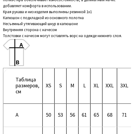
добавляет комфорта в использовании.
Края рукава и низ изделия выполнены резинкой 1х1
Капюшон с подкладкой из основного полотна
Несъемный утягивающий шнур в капюшоне
Внутренняя сторона с начесом
Толстовки с начесом могут оставлять ворс на одежде нижнего слоя.
Таблица
размеров,
XS
S
M
L
XL
XXL
3XL
см
A
50
53
56
61
65
68
71