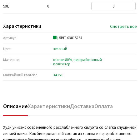
5XL
0
Характеристики
Смотреть все
Артикул
5PJT-03815264
Цвет
зеленый
Материал
хлопок 80%
,
переработанный
полиэстер
Ближайший Pantone
3435C
Описание
Характеристики
Доставка
Оплата
Худи унисекс современного расслабленного силуэта со слегка спущенной
линией плеча. Комбинированный состав из хлопка и переработанного
полиэстера обеспечивает износостойкость, а деликатный начес