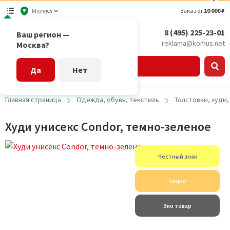
Заказ от
10 000 ₽
Москва
8 (495) 225-23-01
Ваш регион —
reklama@komus.net
Москва?
Каталог
Да
Нет
Главная страница
Одежда, обувь, текстиль
Толстовки, худи
Худи унисекс Condor, темно-зеленое
Честный знак
Акция
Эко товар