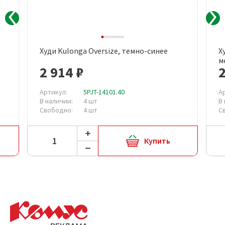
Худи Kulonga Oversize, темно-синее
Х
м
2 914 ₽
2
Артикул:
5PJT-14101.40
А
В наличии:
4 шт
В
Свободно:
4 шт
С
Купить