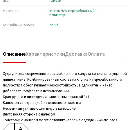
Цвет
голубой
Материал
хлопок 80%
,
переработанный
полиэстер
Ближайший Pantone
2233c
Описание
Характеристики
Доставка
Оплата
Худи унисекс современного расслабленного силуэта со слегка спущенной
линией плеча. Комбинированный состав из хлопка и переработанного
полиэстера обеспечивает износостойкость, а деликатный начес
добавляет комфорта в использовании.
Края рукава и низ изделия выполнены резинкой 1х1
Капюшон с подкладкой из основного полотна
Несъемный утягивающий шнур в капюшоне
Внутренняя сторона с начесом
Толстовки с начесом могут оставлять ворс на одежде нижнего слоя.