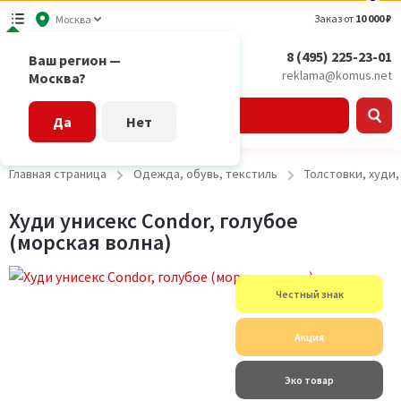
Заказ от
10 000 ₽
Москва
8 (495) 225-23-01
Ваш регион —
reklama@komus.net
Москва?
Каталог
Да
Нет
Главная страница
Одежда, обувь, текстиль
Толстовки, худи
Худи унисекс Condor, голубое
(морская волна)
Честный знак
Акция
Эко товар