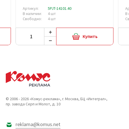
Артикул:
5PJT-14101.40
А
В наличии:
4 шт
В
Свободно:
4 шт
С
Купить
© 2006 - 2026 «Комус-реклама», г. Москва, БЦ «Интеграл»,
пр. завода Серп и Молот, д. 10
reklama@komus.net