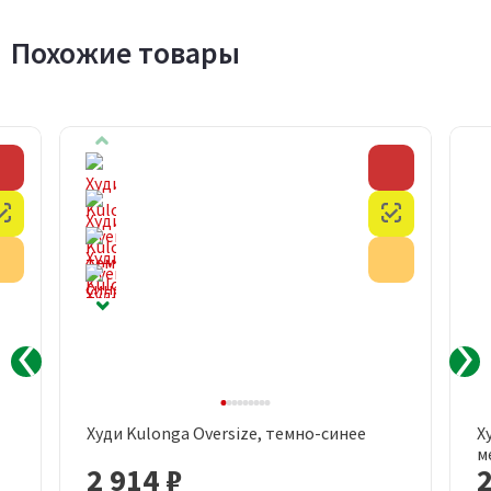
Похожие товары
Скидка
Скидка
Честный знак
Честный з
Акция
Акция
Худи Kulonga Oversize, темно-синее
Х
м
2 914 ₽
2