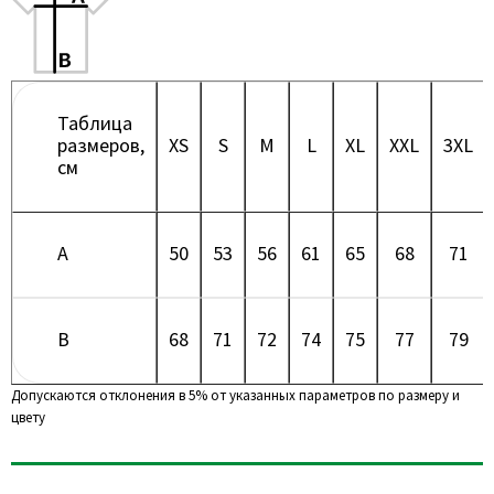
Таблица
размеров,
XS
S
M
L
XL
XXL
3XL
см
A
50
53
56
61
65
68
71
B
68
71
72
74
75
77
79
Допускаются отклонения в 5% от указанных параметров по размеру и
цвету