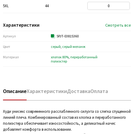
5XL
44
Характеристики
Смотреть все
Артикул
5PJT-03815360
Цвет
серый
,
серый меланж
Материал
хлопок 80%
,
переработанный
полиэстер
Описание
Характеристики
Доставка
Оплата
Худи унисекс современного расслабленного силуэта со слегка спущенной
линией плеча. Комбинированный состав из хлопка и переработанного
полиэстера обеспечивает износостойкость, а деликатный начес
добавляет комфорта в использовании.