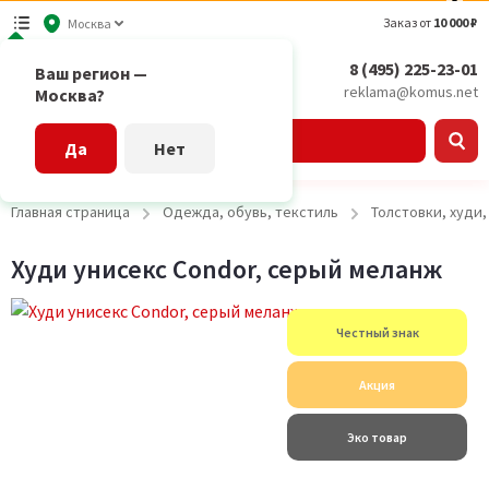
Заказ от
10 000 ₽
Москва
8 (495) 225-23-01
Ваш регион —
reklama@komus.net
Москва?
Каталог
Да
Нет
Главная страница
Одежда, обувь, текстиль
Толстовки, худи
Худи унисекс Condor, серый меланж
Честный знак
Акция
Эко товар