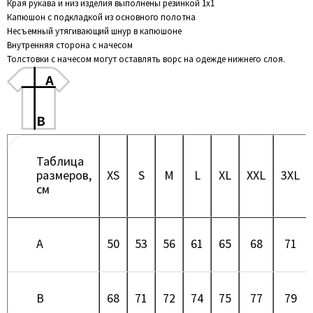
Края рукава и низ изделия выполнены резинкой 1х1
Капюшон с подкладкой из основного полотна
Несъемный утягивающий шнур в капюшоне
Внутренняя сторона с начесом
Толстовки с начесом могут оставлять ворс на одежде нижнего слоя.
Таблица
размеров,
XS
S
M
L
XL
XXL
3XL
см
A
50
53
56
61
65
68
71
B
68
71
72
74
75
77
79