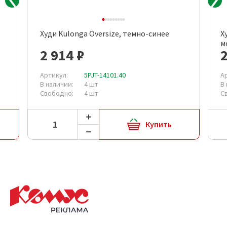
Худи Kulonga Oversize, темно-синее
Х
м
2 914 ₽
2
Артикул:
5PJT-14101.40
А
В наличии:
4 шт
В
Свободно:
4 шт
С
Купить