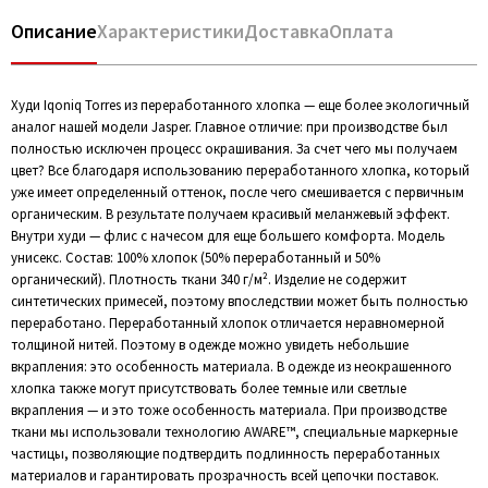
Описание
Характеристики
Доставка
Оплата
Худи Iqoniq Torres из переработанного хлопка — еще более экологичный
аналог нашей модели Jasper. Главное отличие: при производстве был
полностью исключен процесс окрашивания. За счет чего мы получаем
цвет? Все благодаря использованию переработанного хлопка, который
уже имеет определенный оттенок, после чего смешивается с первичным
органическим. В результате получаем красивый меланжевый эффект.
Внутри худи — флис с начесом для еще большего комфорта. Модель
унисекс. Состав: 100% хлопок (50% переработанный и 50%
органический). Плотность ткани 340 г/м². Изделие не содержит
синтетических примесей, поэтому впоследствии может быть полностью
переработано. Переработанный хлопок отличается неравномерной
толщиной нитей. Поэтому в одежде можно увидеть небольшие
вкрапления: это особенность материала. В одежде из неокрашенного
хлопка также могут присутствовать более темные или светлые
вкрапления — и это тоже особенность материала. При производстве
ткани мы использовали технологию AWARE™, специальные маркерные
частицы, позволяющие подтвердить подлинность переработанных
материалов и гарантировать прозрачность всей цепочки поставок.