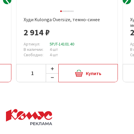
Худи Kulonga Oversize, темно-синее
Х
м
2 914 ₽
2
Артикул:
5PJT-14101.40
А
В наличии:
4 шт
В
Свободно:
4 шт
С
Купить