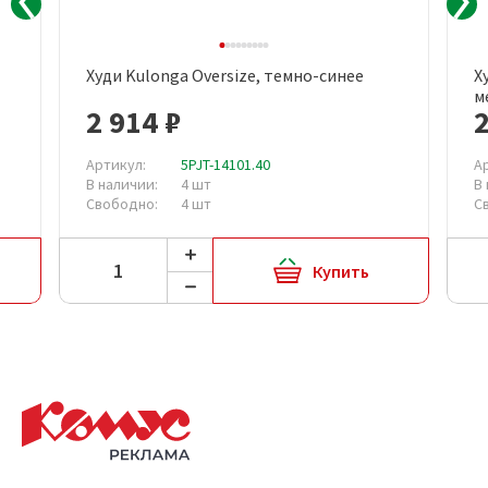
Худи Kulonga Oversize, темно-синее
Х
м
2 914 ₽
2
Артикул:
5PJT-14101.40
А
В наличии:
4 шт
В
Свободно:
4 шт
С
Купить