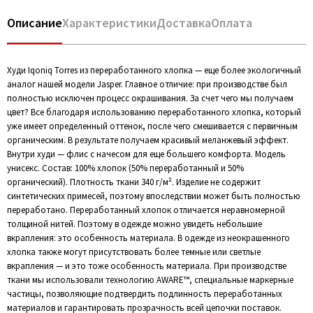
Описание
Характеристики
Доставка
Оплата
Худи Iqoniq Torres из переработанного хлопка — еще более экологичный
аналог нашей модели Jasper. Главное отличие: при производстве был
полностью исключен процесс окрашивания. За счет чего мы получаем
цвет? Все благодаря использованию переработанного хлопка, который
уже имеет определенный оттенок, после чего смешивается с первичным
органическим. В результате получаем красивый меланжевый эффект.
Внутри худи — флис с начесом для еще большего комфорта. Модель
унисекс. Состав: 100% хлопок (50% переработанный и 50%
органический). Плотность ткани 340 г/м². Изделие не содержит
синтетических примесей, поэтому впоследствии может быть полностью
переработано. Переработанный хлопок отличается неравномерной
толщиной нитей. Поэтому в одежде можно увидеть небольшие
вкрапления: это особенность материала. В одежде из неокрашенного
хлопка также могут присутствовать более темные или светлые
вкрапления — и это тоже особенность материала. При производстве
ткани мы использовали технологию AWARE™, специальные маркерные
частицы, позволяющие подтвердить подлинность переработанных
материалов и гарантировать прозрачность всей цепочки поставок.