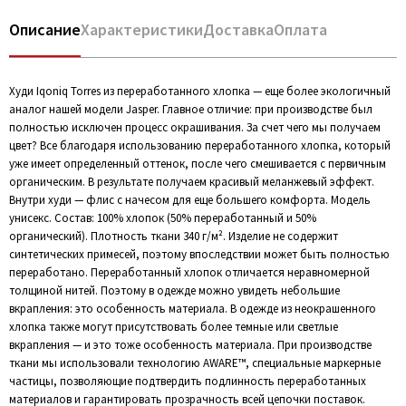
Описание
Характеристики
Доставка
Оплата
Худи Iqoniq Torres из переработанного хлопка — еще более экологичный
аналог нашей модели Jasper. Главное отличие: при производстве был
полностью исключен процесс окрашивания. За счет чего мы получаем
цвет? Все благодаря использованию переработанного хлопка, который
уже имеет определенный оттенок, после чего смешивается с первичным
органическим. В результате получаем красивый меланжевый эффект.
Внутри худи — флис с начесом для еще большего комфорта. Модель
унисекс. Состав: 100% хлопок (50% переработанный и 50%
органический). Плотность ткани 340 г/м². Изделие не содержит
синтетических примесей, поэтому впоследствии может быть полностью
переработано. Переработанный хлопок отличается неравномерной
толщиной нитей. Поэтому в одежде можно увидеть небольшие
вкрапления: это особенность материала. В одежде из неокрашенного
хлопка также могут присутствовать более темные или светлые
вкрапления — и это тоже особенность материала. При производстве
ткани мы использовали технологию AWARE™, специальные маркерные
частицы, позволяющие подтвердить подлинность переработанных
материалов и гарантировать прозрачность всей цепочки поставок.