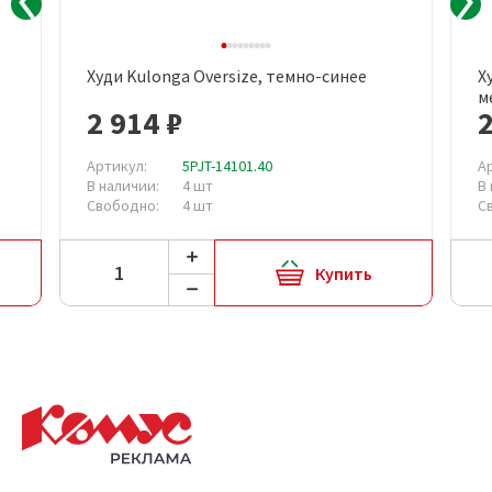
Худи Kulonga Oversize, темно-синее
Х
м
2 914 ₽
2
Артикул:
5PJT-14101.40
А
В наличии:
4 шт
В
Свободно:
4 шт
С
Купить