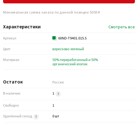
Минимальная сумма заказа по данной позиции 5000 ₽
Характеристики
Смотреть все
Артикул
6XND-T9401.015.S
Цвет
вересково-зеленый
Материал
50% переработанный и 50%
органический хлопок
Остаток
Россия
В наличии
1
Свободно
1
Удалённый склад
0 шт