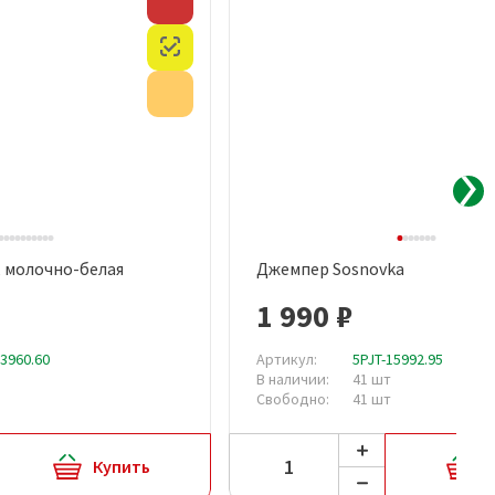
Скидка
Честный знак
Акция
, молочно-белая
Джемпер Sosnovka
рый просмотр
Быстрый просмотр
1 990 ₽
13960.60
Артикул:
5PJT-15992.95
В наличии:
41 шт
Свободно:
41 шт
Купить