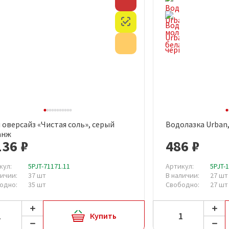
Скидка
Честный знак
Акция
 оверсайз «Чистая соль», серый
Водолазка Urban
Быстрый просмотр
Быст
анж
136 ₽
486 ₽
кул:
5PJT-71171.11
Артикул:
5PJT-
личии:
37 шт
В наличии:
27 шт
одно:
35 шт
Свободно:
27 шт
Купить