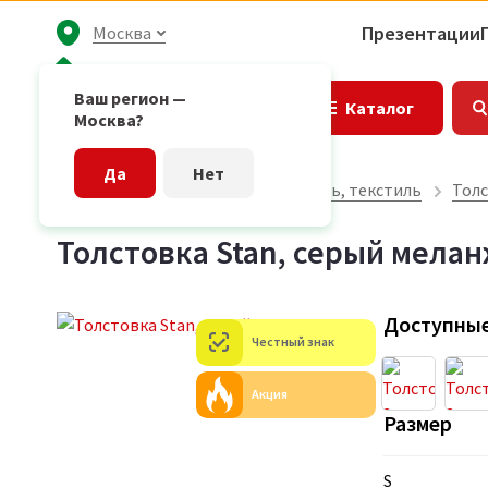
Презентации
Москва
Ваш регион —
Каталог
Москва?
Да
Нет
Главная страница
Одежда, обувь, текстиль
Толс
Толстовка Stan, серый мела
Доступные
Честный знак
Акция
Размер
S