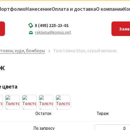
Портфолио
Нанесение
Оплата и доставка
О компании
Ко
8 (495) 225-23-01
Заяв
reklama@komus.net
товки, худи, бомберы
Толстовка Stan, серый меланж
нж
 цвета
Остаток
Тираж
По запросу