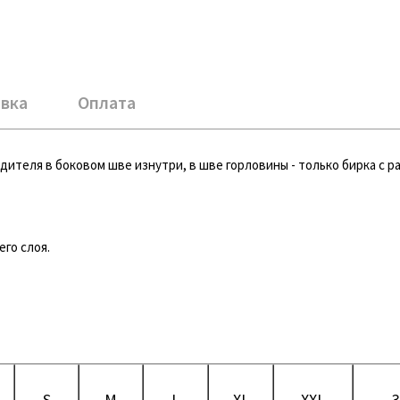
вка
Оплата
ителя в боковом шве изнутри, в шве горловины - только бирка с р
го слоя.
S
M
L
XL
XXL
3