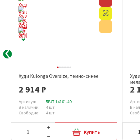
Скидка
Скидка
Честный знак
Честный знак
Акция
Акция
Худи Kulonga Oversize, темно-синее
Худи
Быстрый просмотр
мел
2 914 ₽
2 
Артикул:
5PJT-14101.40
Арти
В наличии:
4 шт
В на
Свободно:
4 шт
Своб
Купить